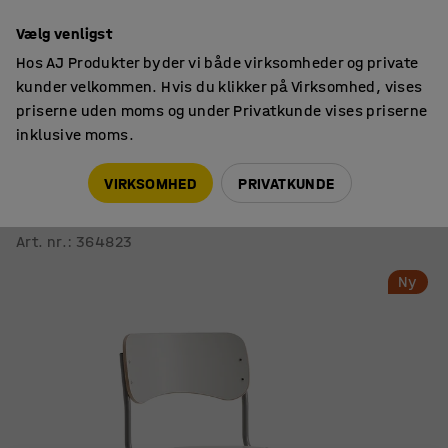
7 års garanti
Vælg venligst
Hos AJ Produkter byder vi både virksomheder og private
kunder velkommen. Hvis du klikker på Virksomhed, vises
priserne uden moms og under Privatkunde vises priserne
inklusive moms.
Skolestole
Skolestole
VIRKSOMHED
PRIVATKUNDE
Studie stol ELEVATE
Justerbar højde: 460-520 mm, sølv/hvid
Art. nr.
:
364823
Ny