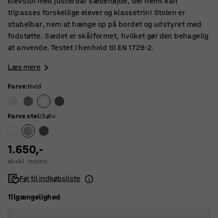
Elevstol med justerbar sædehøjde, der nemt kan
tilpasses forskellige elever og klassetrin! Stolen er
stabelbar, nem at hænge op på bordet og udstyret med
fodstøtte. Sædet er skålformet, hvilket gør den behagelig
at anvende. Testet i henhold til EN 1729-2.
Læs mere
Farve
:
Hvid
Farve stel
:
Sølv
1.650,-
ekskl. moms
Føj til indkøbsliste
Tilgængelighed