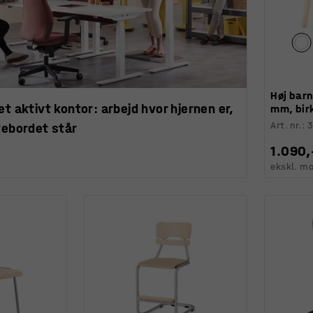
Høj bar
et aktivt kontor: arbejd hvor hjernen er,
mm, birk
Art. nr.
:
vebordet står
1.090,
ekskl. m