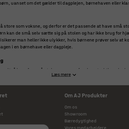
l børn, uanset om det gælder til dagplejen, børnehaven eller kla
så store som voksne, og derfor er det passende at have små stole
rn kan de små selv sætte sig på stolen og har ikke brug for hjæ
sikerer man heller ikke ulykker, hvis børnene prøver selv at 
sagen i en børnehave eller dagpleje.
ug
n altså brug for små stole, og gerne af en konstruktion, der kan
Læs mere
ol vælter eller flyttes rundt på. Det er derfor klogt at gå efter r
r dagplejen.
ret
Om AJ Produkter
il børn i børnehave
tort udvalg af stole til børn i både børnehave og dagpleje. Her
s
Om os
orskellige modeller, farver og størrelser. Uanset hvad du har bru
et
Showroom
ter.
Bæredygtighed
Vores medarbejdere