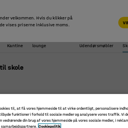
14 dages returret
under velkommen. Hvis du klikker på
V
de vises priserne inklusive moms.
Reception &
Kantine
lounge
Udendørsmøbler
Sk
il skole
Ny
ookies til, at få vores hjemmeside til at virke ordentligt, personalisere indh
ilbyde funktioner i forhold til sociale medier og analysere vores traffik. Vi d
n vedrørende din brug af vores hjemmeside på vores sociale medier, i rekl
e samarbejdspartnere.
Cookiepolitik