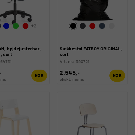
+
2
AN, højdejusterbar,
Sækkestol FATBOY ORIGINAL,
, sort
sort
364731
Art. nr.
:
390721
-
2.545,-
KØB
KØB
oms
ekskl. moms