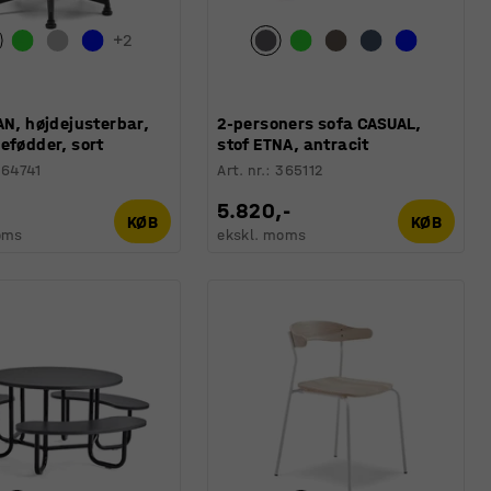
+
2
AN, højdejusterbar,
2-personers sofa CASUAL,
efødder, sort
stof ETNA, antracit
64741
Art. nr.
:
365112
5.820,-
KØB
KØB
oms
ekskl. moms