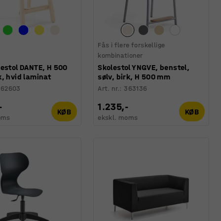
Fås i flere forskellige
kombinationer
nestol DANTE, H 500
Skolestol YNGVE, benstel,
, hvid laminat
sølv, birk, H 500 mm
362603
Art. nr.
:
363136
-
1.235,-
KØB
KØB
oms
ekskl. moms