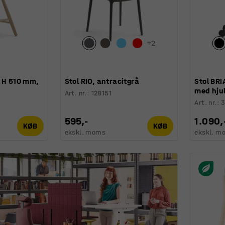
+
2
, H 510 mm,
Stol RIO, antracitgrå
Stol BRI
med hjul
Art. nr.
:
128151
Art. nr.
:
595,-
1.090,
KØB
KØB
ekskl. moms
ekskl. m