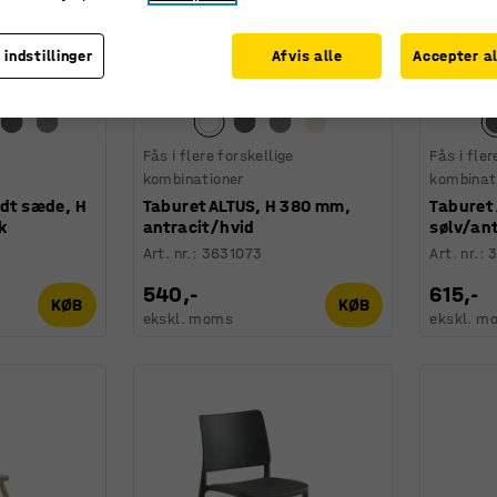
 indstillinger
Afvis alle
Accepter al
Fås i flere forskellige
Fås i fler
kombinationer
kombinat
edt sæde, H
Taburet ALTUS, H 380 mm,
Taburet
k
antracit/hvid
sølv/ant
Art. nr.
:
3631073
Art. nr.
:
3
540,-
615,-
KØB
KØB
ekskl. moms
ekskl. m