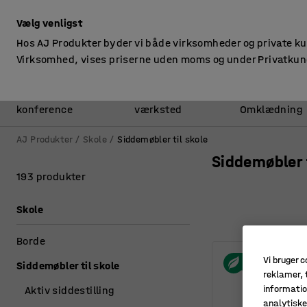
ekskl. moms
Vælg venligst
Hos AJ Produkter byder vi både virksomheder og private k
Virksomhed, vises priserne uden moms og under Privatkun
Kontor &
Lager &
konference
værksted
Omklædning
AJ Produkter
Skole
Siddemøbler til skole
Siddemøbler t
193 produkter
Skole
Borde
Vi bruger c
Siddemøbler til skole
reklamer, t
informatio
Aktiv siddestilling
analytisk