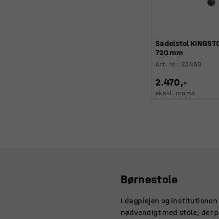
Sadelstol KINGST
720 mm
Art. nr.
:
23450
2.470,-
ekskl. moms
Børnestole
I dagplejen og institutionen
nødvendigt med stole, der pa