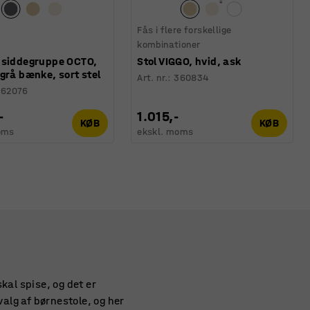
Fås i flere forskellige
kombinationer
 siddegruppe OCTO,
Stol VIGGO, hvid, ask
grå bænke, sort stel
Art. nr.
:
360834
362076
-
1.015,-
KØB
KØB
oms
ekskl. moms
kal spise, og det er
valg af børnestole, og her