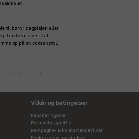
sselokalet.
 til børn i dagplejen eller
lp fra de voksne til at
komme op på en voksenstol.
 holde til noget, for i en
obuste stole, når der er tale
Vilkår og betingelser
 kan du finde et bredt udvalg
Købsbetingelser
g for af stole til børn,
Persondatapolitik
Kampagne- & konkurrencevilkår
Konkurrencer og vindere