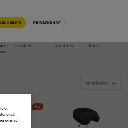
+45 5940 0999
info@ajprodukter.dk
IRKSOMHED
PRIVATKUNDE
Vores
Vi
Anmod om
ole
services
anbefaler
tilbud
Anbefalede
Ny
old og
eler også
amer og med