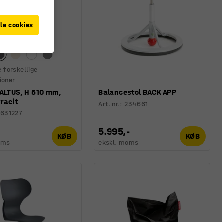
le cookies
e forskellige
ioner
 ALTUS, H 510 mm,
Balancestol BACK APP
racit
Art. nr.
:
234661
631227
5.995,-
KØB
KØB
oms
ekskl. moms