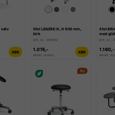
 sølv
Stol LEGERE III, H 500 mm,
Stol BRI
birk
med glid
Art. nr.
:
361512
Art. nr.
:
3
1.015,-
1.160,-
KØB
KØB
ekskl. moms
ekskl. m
Ny