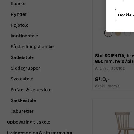
Bænke
Hynder
Cookie -
Højstole
Kantinestole
Påklædningsbænke
Stol SCIENTIA, br
Sadelstole
650 mm, hvid/bir
Siddegrupper
Art. nr.
:
368102
940,-
Skolestole
ekskl. moms
Sofaer & lænestole
Sækkestole
Taburetter
Opbevaring til skole
Lyddæmpning & afskærmning