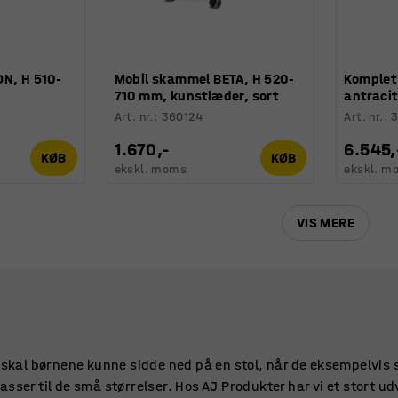
ON, H 510-
Mobil skammel BETA, H 520-
Komplet
710 mm, kunstlæder, sort
antracit
Art. nr.
:
360124
Art. nr.
:
1.670,-
6.545,
KØB
KØB
ekskl. moms
ekskl. m
VIS MERE
 skal børnene kunne sidde ned på en stol, når de eksempelvis s
sser til de små størrelser. Hos AJ Produkter har vi et stort ud