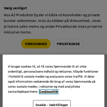
14 dages returret
Vælg venligst
Hos AJ Produkter byder vi både virksomheder og private
kunder velkommen. Hvis du klikker på Virksomhed, vises
priserne uden moms og under Privatkunde vises priserne
inklusive moms.
Siddemøbler til skole
Hynder
Hynder
VIRKSOMHED
PRIVATKUNDE
Vi bruger cookies til, at få vores hjemmeside til at virke
Filtre
Sortér
ordentligt, personalisere indhold og reklamer, tilbyde funktioner
i forhold til sociale medier og analysere vores traffik. Vi deler
2 produkter
også information vedrørende din brug af vores hjemmeside på
vores sociale medier, i reklamer og med analytiske
samarbejdspartnere.
Cookiepolitik
Cookie - indstillinger