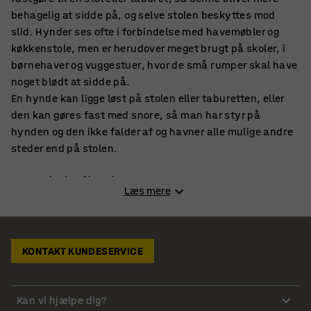
behagelig at sidde på, og selve stolen beskyttes mod
slid. Hynder ses ofte i forbindelse med havemøbler og
køkkenstole, men er herudover meget brugt på skoler, i
børnehaver og vuggestuer, hvor de små rumper skal have
noget blødt at sidde på.
En hynde kan ligge løst på stolen eller taburetten, eller
den kan gøres fast med snore, så man har styr på
hynden og den ikke falder af og havner alle mulige andre
steder end på stolen.
Stort udvalg af hynder
Læs mere
Hos AJ Produkter finder du flotte, behagelige hynder i
forskellige farver og former, perfekt til skole og
institution, hvor der gerne må være lidt knald på
farverne. Vores hynder er kraftige, så de kan holde til
KONTAKT KUNDESERVICE
noget, for det er nødvendigt, når hynderne skal bruges af
børn.
Kan vi hjælpe dig?
Med en behagelig hynde kan børn sidde længere på en