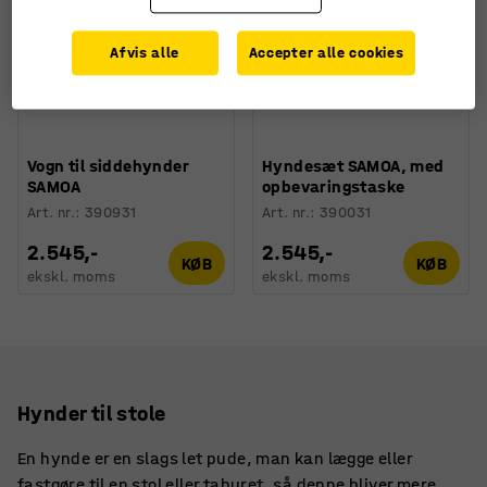
Afvis alle
Accepter alle cookies
Vogn til siddehynder
Hyndesæt SAMOA, med
SAMOA
opbevaringstaske
Art. nr.
:
390931
Art. nr.
:
390031
2.545,-
2.545,-
KØB
KØB
ekskl. moms
ekskl. moms
Hynder til stole
En hynde er en slags let pude, man kan lægge eller
fastgøre til en stol eller taburet, så denne bliver mere