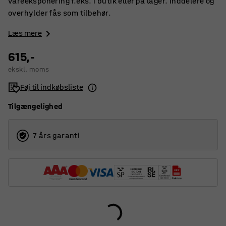
vareeksponering f.eks. i butik eller på lager. Inddelere og
overhylder fås som tilbehør.
Læs mere
615,-
ekskl. moms
Føj til indkøbsliste
Tilgængelighed
7 års garanti