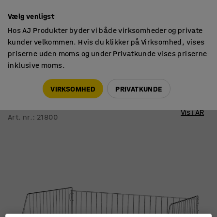
14 dages returret
Vælg venligst
Hos AJ Produkter byder vi både virksomheder og private
kunder velkommen. Hvis du klikker på Virksomhed, vises
priserne uden moms og under Privatkunde vises priserne
inklusive moms.
Butiksindretning
Kurvestativer
VIRKSOMHED
PRIVATKUNDE
Eksponeringskurv
Stabelbar, 870x390x600 mm
Vis i AR
Art. nr.
:
21800