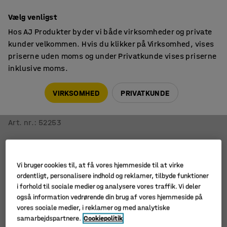
14 dages returret
Vælg venligst
Hos AJ Produkter byder vi både virksomheder og private
kunder velkommen. Hvis du klikker på Virksomhed, vises
priserne uden moms og under Privatkunde vises priserne
inklusive moms.
Opbevaring til skole
Elevskabe
VIRKSOMHED
PRIVATKUNDE
Elevskab ROZ
3 sektioner, 3 blå døre, 1510x1200x550 mm, inkl. sokkel
Art. nr.
:
52253
Vi bruger cookies til, at få vores hjemmeside til at virke
ordentligt, personalisere indhold og reklamer, tilbyde funktioner
i forhold til sociale medier og analysere vores traffik. Vi deler
også information vedrørende din brug af vores hjemmeside på
vores sociale medier, i reklamer og med analytiske
samarbejdspartnere.
Cookiepolitik