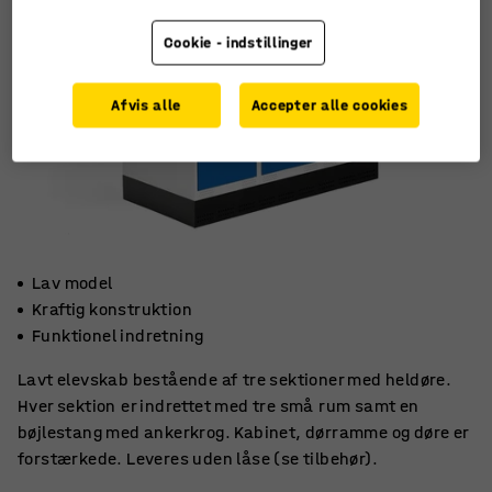
Cookie - indstillinger
Afvis alle
Accepter alle cookies
Lav model
Kraftig konstruktion
Funktionel indretning
Lavt elevskab bestående af tre sektioner med heldøre.
Hver sektion er indrettet med tre små rum samt en
bøjlestang med ankerkrog. Kabinet, dørramme og døre er
forstærkede. Leveres uden låse (se tilbehør).