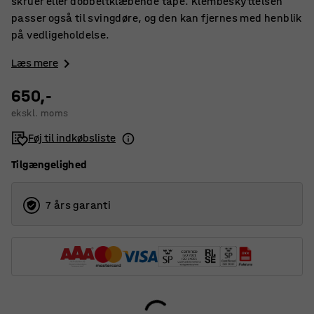
skruer eller dobbeltklæbende tape. Klembeskyttelsen
passer også til svingdøre, og den kan fjernes med henblik
på vedligeholdelse.
Læs mere
650,-
ekskl. moms
Føj til indkøbsliste
Tilgængelighed
7 års garanti