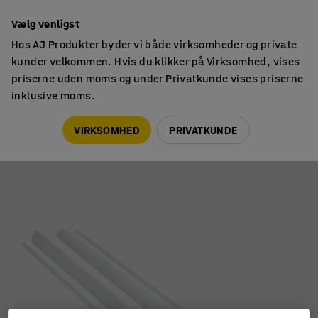
14 dages returret
Vælg venligst
Hos AJ Produkter byder vi både virksomheder og private
kunder velkommen. Hvis du klikker på Virksomhed, vises
priserne uden moms og under Privatkunde vises priserne
inklusive moms.
Sikkerhed skole
Klemsikring til døre
VIRKSOMHED
PRIVATKUNDE
Fingerbeskyttelse klemsikring 180°
Art. nr.
:
381162