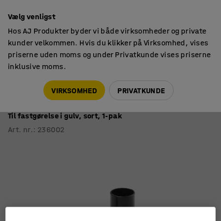
14 dages returret
Vælg venligst
Hos AJ Produkter byder vi både virksomheder og private
kunder velkommen. Hvis du klikker på Virksomhed, vises
priserne uden moms og under Privatkunde vises priserne
inklusive moms.
Omklædningsbænke & knagerækker
Omklædningsbænke med knagerækker
VIRKSOMHED
PRIVATKUNDE
Fod til bænk STADIUM
Til fastgørelse i gulv, sort, 1-pak
Art. nr.
:
236002