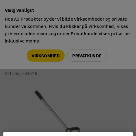
14 dages returret
Vælg venligst
Hos AJ Produkter byder vi både virksomheder og private
kunder velkommen. Hvis du klikker på Virksomhed, vises
priserne uden moms og under Privatkunde vises priserne
inklusive moms.
Løfteudstyr
Donkrafter
VIRKSOMHED
PRIVATKUNDE
Hydraulisk donkraft
5000 kg, 200-325 mm
Art. nr.
:
40476