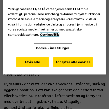
Vi bruger cookies til, at få vores hjemmeside til at virke
ordentligt, personalisere indhold og reklamer, tilbyde funktioner
i forhold til sociale medier og analysere vores traffik. Vi deler
også information vedrørende din brug af vores hjemmeside på
vores sociale medier, i reklamer og med analytiske
samarbejdspartnere.
Cookiepolitik
Cookie - indstillinger
Afvis alle
Accepter alle cookies
Aftageligt pumpehåndtag
Overbelastningsbeskyttelse
Kompakt og stabil
Hydraulisk donkraft, der kan anvendes i stående, skrå og
liggende position. Løft kan ske gennem den nederste fod
eller hovedet. 360° rotérbar i løftet position og forsynet
med overbelastningsbeskyttelse. Aftageligt
pumpehåndtag for ekstra fleksibilitet.