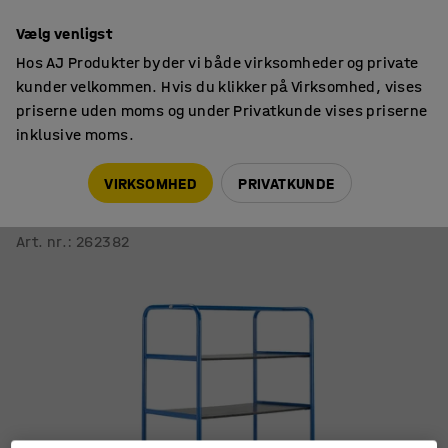
14 dages returret
Vælg venligst
Hos AJ Produkter byder vi både virksomheder og private
kunder velkommen. Hvis du klikker på Virksomhed, vises
priserne uden moms og under Privatkunde vises priserne
inklusive moms.
Hyldevogne
Hyldevogne
VIRKSOMHED
PRIVATKUNDE
Hyldevogn TRANSFER
5 hylder, 900x500x1800 mm, gummihjul, med bremse
Art. nr.
:
262382