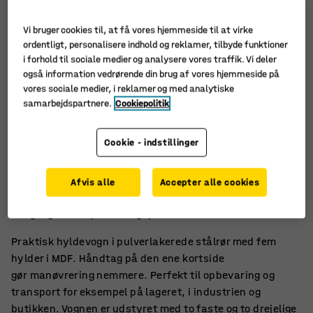
Vi bruger cookies til, at få vores hjemmeside til at virke
ordentligt, personalisere indhold og reklamer, tilbyde funktioner
i forhold til sociale medier og analysere vores traffik. Vi deler
også information vedrørende din brug af vores hjemmeside på
vores sociale medier, i reklamer og med analytiske
samarbejdspartnere.
Cookiepolitik
Cookie - indstillinger
Klassisk model, nem at håndtere
Afvis alle
Accepter alle cookies
Ruller let, også med tungere last
Rigeligt med opbevaringsplads
Praktisk hyldevogn i pulverlakerede stålrør med fem
hylder i MDF. Håndtag på den ene kortside
gør manøvrering nemmere. Perfekt til opbevaring og
transport for eksempel på lageret, i industrien og
butikken. Vognen er udstyret med to faste og to drejelige