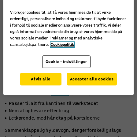
Vi bruger cookies til, at få vores hjemmeside til at virke
ordentligt, personalisere indhold og reklamer, tilbyde funktioner
i forhold til sociale medier og analysere vores traffik. Vi deler
også information vedrørende din brug af vores hjemmeside på
vores sociale medier, i reklamer og med analytiske
samarbejdspartnere.
Cookiepolitik
Cookie - indstillinger
Afvis alle
Accepter alle cookies
Passer til alt fra kantinen til værkstedet
Nem at opbevare efter brug
Letkørende, med håndtag på kortsiderne
Sammenklappelig hyldevogn, der gør forskellig slags