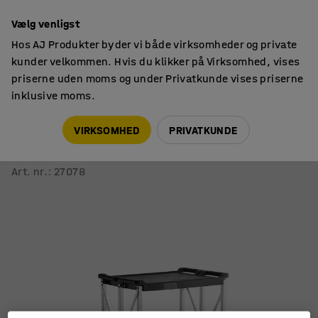
14 dages returret
Vælg venligst
Hos AJ Produkter byder vi både virksomheder og private
kunder velkommen. Hvis du klikker på Virksomhed, vises
priserne uden moms og under Privatkunde vises priserne
inklusive moms.
Hyldevogne
Hyldevogne
VIRKSOMHED
PRIVATKUNDE
Sammenklappelig vogn MOVE
3 hylder, 680x410x915 mm
Art. nr.
:
27078