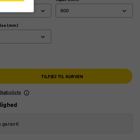
800
lse (mm)
200
400
660
0
800
TILFØJ TIL KURVEN
1000
ndkøbsliste
lighed
s garanti