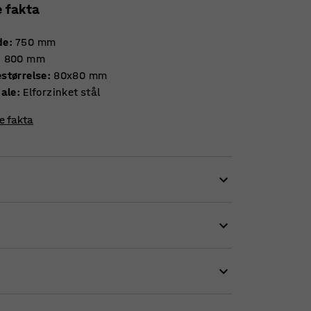
e fakta
de
:
750
mm
:
800
mm
størrelse
:
80x80
mm
iale
:
Elforzinket stål
re fakta
ren i mindre sektioner. På den måde kan du
 den samme palle.
ainerens sider. At fastgøre inddeleren er lige
, ligesom pallecontaineren. De store masker