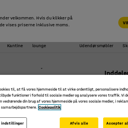
14 dages returret
under velkommen. Hvis du klikker på
V
de vises priserne inklusive moms.
Reception &
Kantine
lounge
Udendørsmøbler
Sk
Inddele
750x80
ookies til, at få vores hjemmeside til at virke ordentligt, personalisere indh
Art. nr.
:
26
ilbyde funktioner i forhold til sociale medier og analysere vores traffik. Vi d
n vedrørende din brug af vores hjemmeside på vores sociale medier, i rekl
Giver en 
e samarbejdspartnere.
Cookiepolitik
Nem at fj
Store net
 indstillinger
Afvis alle
Accepter al
Længde (mm