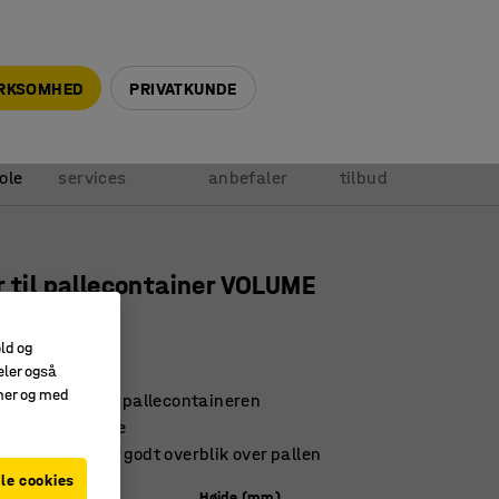
+45 5940 0999
info@ajprodukter.dk
IRKSOMHED
PRIVATKUNDE
Vores
Vi
Anmod om
ole
services
anbefaler
tilbud
r til pallecontainer VOLUME
0 mm
old og
377
eler også
amer og med
bedre struktur i pallecontaineren
erne og montere
masker giver et godt overblik over pallen
le cookies
)
Højde (mm)