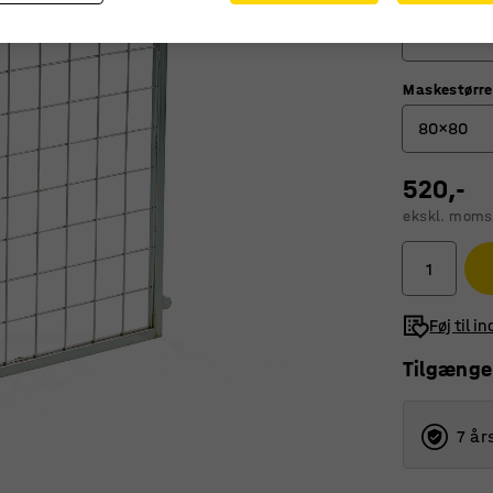
750
Maskestørre
750
80x80
1150
520,-
200x10
ekskl. moms
80x80
85x50
Føj til i
Tilgænge
7 år