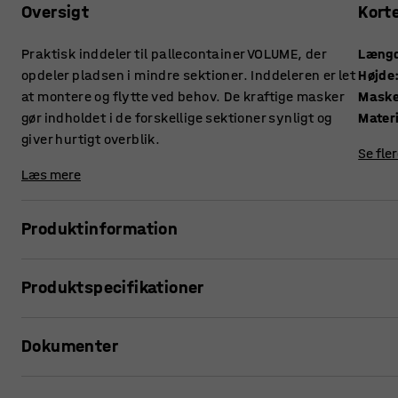
Oversigt
Kort
Praktisk inddeler til pallecontainer VOLUME, der
Læng
opdeler pladsen i mindre sektioner. Inddeleren er let
Højde
at montere og flytte ved behov. De kraftige masker
Maske
gør indholdet i de forskellige sektioner synligt og
Mater
giver hurtigt overblik.
Se fle
Læs mere
Produktinformation
Med denne inddeler kan du opdele pladsen i pallecontaine
Produktspecifikationer
maksimere opbevaringen ved at samle forskelligt gods på
Længde
:
750
mm
Du skal blot fastgøre inddeleren på indersiden af pallecont
Dokumenter
Højde
:
800
mm
så let som at flytte den efter behov.
Maskestørrelse
:
80x80
mm
Materiale
:
Elforzinket stål
Udskriv produktside
Inddeleren er i en kraftig konstruktion af elforzinket stål