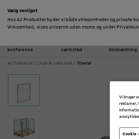
ekskl. moms
Vælg venligst
Hos AJ Produkter byder vi både virksomheder og private k
Virksomhed, vises priserne uden moms og under Privatkun
Kontor &
Lager &
konference
værksted
Omklædning
AJ Produkter
Lager & værksted
Tilbehør
Vi bruger c
reklamer, t
informatio
analytisk
Cookie -