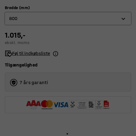
Bredde (mm)
800
1.015,-
300
ekskl. moms
400
Føj til indkøbsliste
500
Tilgængelighed
600
800
7 års garanti