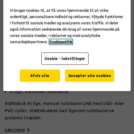
Vi bruger cookies til, at få vores hjemmeside til at virke
ordentligt, personalisere indhold og reklamer, tilbyde funktioner
i forhold til sociale medier og analysere vores traffik. Vi deler
også information vedrørende din brug af vores hjemmeside på
vores sociale medier, i reklamer og med analytiske
samarbejdspartnere.
Cookiepolitik
Cookie - indstillinger
Afvis alle
Accepter alle cookies
Justerbar transporthøjde
Til let/middeltungt gods
Til lige, manuelle rullebaner
Støttebuk til lige, manuel rullebane LINE med stål- eller
PVC-ruller. Støttebukken kan ligesom rullebanerne
justeres i højden.
Læs mere