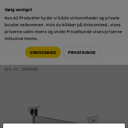
14 dages returret
Vælg venligst
Hos AJ Produkter byder vi både virksomheder og private
kunder velkommen. Hvis du klikker på Virksomhed, vises
priserne uden moms og under Privatkunde vises priserne
inklusive moms.
Lager & værksted
Tilbehør
VIRKSOMHED
PRIVATKUNDE
Justerbar støttebuk til rullebane LINE
800 mm
Art. nr.
:
259085