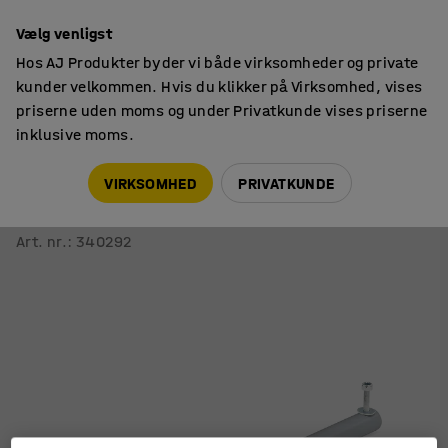
14 dages returret
Vælg venligst
Hos AJ Produkter byder vi både virksomheder og private
kunder velkommen. Hvis du klikker på Virksomhed, vises
priserne uden moms og under Privatkunde vises priserne
inklusive moms.
Skole
Tilbehør
VIRKSOMHED
PRIVATKUNDE
Justerbart ben til bord BORÅS + SONITUS
Sølv
Art. nr.
:
340292