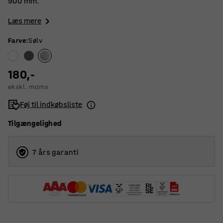
900 mm.
Læs mere
Farve
:
Sølv
180,-
ekskl. moms
Føj til indkøbsliste
Tilgængelighed
7 års garanti