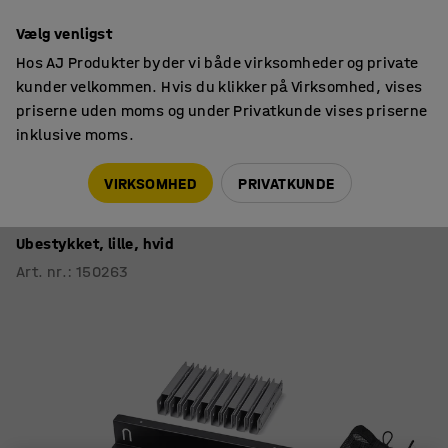
14 dages returret
Vælg venligst
Hos AJ Produkter byder vi både virksomheder og private
kunder velkommen. Hvis du klikker på Virksomhed, vises
priserne uden moms og under Privatkunde vises priserne
inklusive moms.
Stik & kabler
Kabelbokse
VIRKSOMHED
PRIVATKUNDE
Kabelbokspakke UNIFY til QBUS/AUDREY fast
stativ 3200-4000 mm
Ubestykket, lille, hvid
Art. nr.
:
150263