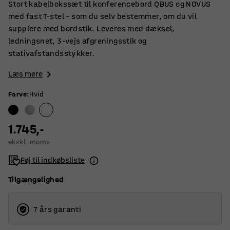
Stort kabelbokssæt til konferencebord QBUS og NOVUS
med fast T-stel – som du selv bestemmer, om du vil
supplere med bordstik. Leveres med dæksel,
ledningsnet, 3-vejs afgreningsstik og
stativafstandsstykker.
Læs mere
Farve
:
Hvid
1.745,-
ekskl. moms
Føj til indkøbsliste
Tilgængelighed
7 års garanti