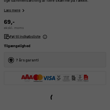
lige sammensætning af flere skærme på række.
Læs mere
69,-
ekskl. moms
Føj til indkøbsliste
Tilgængelighed
7 års garanti