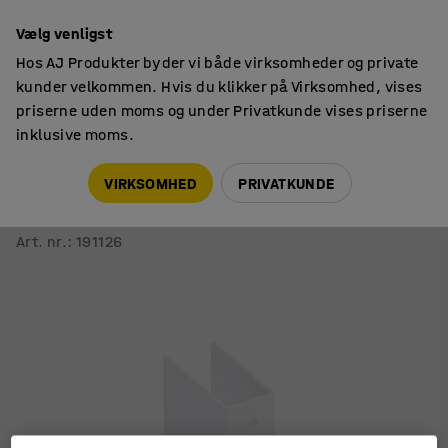
14 dages returret
Vælg venligst
Hos AJ Produkter byder vi både virksomheder og private
kunder velkommen. Hvis du klikker på Virksomhed, vises
priserne uden moms og under Privatkunde vises priserne
inklusive moms.
Kontortilbehør
Tilbehør
VIRKSOMHED
PRIVATKUNDE
Koblingsbeslag til skærmvæg EASE
Hvid
Art. nr.
:
191126