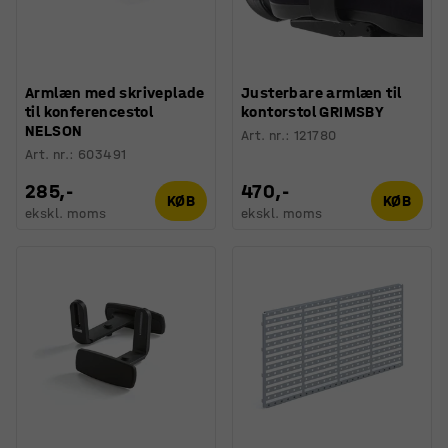
Armlæn med skriveplade
Justerbare armlæn til
til konferencestol
kontorstol GRIMSBY
NELSON
Art. nr.
:
121780
Art. nr.
:
603491
285,-
470,-
KØB
KØB
ekskl. moms
ekskl. moms