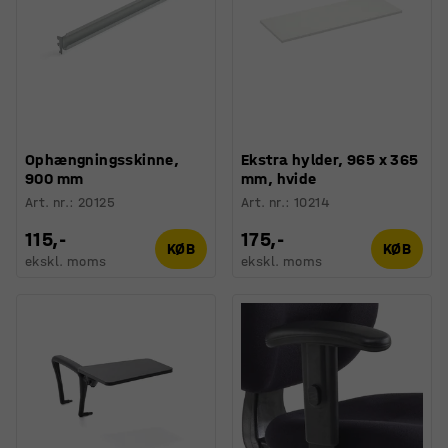
Ophængningsskinne,
Ekstra hylder, 965 x 365
900 mm
mm, hvide
Art. nr.
:
20125
Art. nr.
:
10214
115,-
175,-
KØB
KØB
ekskl. moms
ekskl. moms