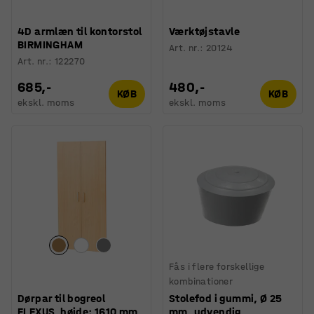
4D armlæn til kontorstol
Værktøjstavle
BIRMINGHAM
Art. nr.
:
20124
Art. nr.
:
122270
685,-
480,-
KØB
KØB
ekskl. moms
ekskl. moms
Fås i flere forskellige
kombinationer
Dørpar til bogreol
Stolefod i gummi, Ø 25
FLEXUS, højde: 1610 mm,
mm, udvendig