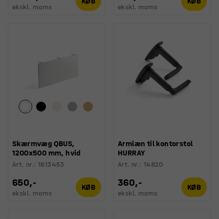
KØB
KØB
ekskl. moms
ekskl. moms
Skærmvæg QBUS,
Armlæn til kontorstol
1200x500 mm, hvid
HURRAY
Art. nr.
:
1613453
Art. nr.
:
14820
650,-
360,-
KØB
KØB
ekskl. moms
ekskl. moms