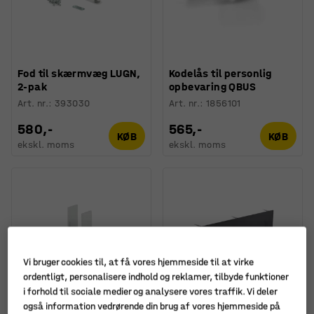
Fod til skærmvæg LUGN,
Kodelås til personlig
2-pak
opbevaring QBUS
Art. nr.
:
393030
Art. nr.
:
1856101
580,-
565,-
KØB
KØB
ekskl. moms
ekskl. moms
Vi bruger cookies til, at få vores hjemmeside til at virke
ordentligt, personalisere indhold og reklamer, tilbyde funktioner
i forhold til sociale medier og analysere vores traffik. Vi deler
også information vedrørende din brug af vores hjemmeside på