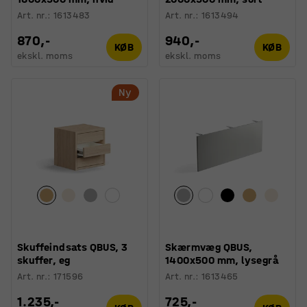
Art. nr.
:
1613483
Art. nr.
:
1613494
870,-
940,-
KØB
KØB
ekskl. moms
ekskl. moms
Ny
Skuffeindsats QBUS, 3
Skærmvæg QBUS,
skuffer, eg
1400x500 mm, lysegrå
Art. nr.
:
171596
Art. nr.
:
1613465
1.235,-
725,-