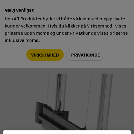
14 dages returret
Vælg venligst
Hos AJ Produkter byder vi både virksomheder og private
kunder velkommen. Hvis du klikker på Virksomhed, vises
priserne uden moms og under Privatkunde vises priserne
inklusive moms.
Kontortilbehør
Tilbehør
VIRKSOMHED
PRIVATKUNDE
Koblingsbeslag til konferencestol NELSON
Art. nr.
:
11878