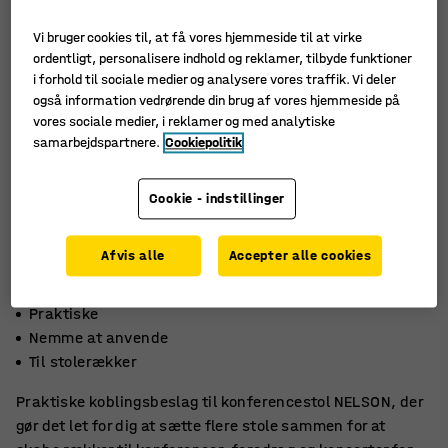
Vi bruger cookies til, at få vores hjemmeside til at virke
ordentligt, personalisere indhold og reklamer, tilbyde funktioner
i forhold til sociale medier og analysere vores traffik. Vi deler
også information vedrørende din brug af vores hjemmeside på
vores sociale medier, i reklamer og med analytiske
samarbejdspartnere.
Cookiepolitik
Cookie - indstillinger
Afvis alle
Accepter alle cookies
Praktiske
Nemme at anvende
Til stolerækker
Praktiske koblingsbeslag til konferencestol NELSON, der
gør det let for dig at sætte flere stole sammen for at