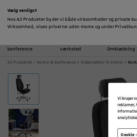
ekskl. moms
Vælg venligst
Hos AJ Produkter byder vi både virksomheder og private k
Virksomhed, vises priserne uden moms og under Privatkun
Kontor &
Lager &
konference
værksted
Omklædning
AJ Produkter
Kontor & konference
Siddemøbler til kontor
Kont
Vi bruger c
reklamer, t
informatio
analytisk
Cookie -