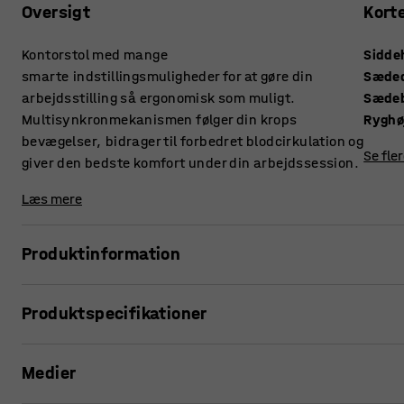
Oversigt
Kort
Kontorstol med mange
Sidde
smarte indstillingsmuligheder for at gøre din
Sæde
arbejdsstilling så ergonomisk som muligt.
Sæde
Multisynkronmekanismen følger din krops
Ryghø
bevægelser, bidrager til forbedret blodcirkulation og
Se fle
giver den bedste komfort under din arbejdssession.
Læs mere
Produktinformation
Komplet kontorstol med mange indstillingsmuligheder og 
Produktspecifikationer
med et slidstærkt, sort stof, der gør den til et godt valg til d
Siddehøjde
:
450-570
mm
Denne ergonomiske kontorstol er udstyret med multisynkr
Medier
Sædedybde
:
500
mm
bevægelser. Mekanismen gør, at stoleryggen og sædet bevæg
Sædebredde
:
505
mm
men der er også mulighed for at frikoble sædet. Mekanism