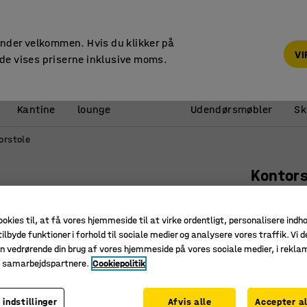
14 dages returret
under velkommen. Hvis du klikker på
V
de vises priserne inklusive moms.
Reception &
Kantine
lounge
Udendørsmøbler
Sk
orstole
Kontor
Sort
Art. nr.
:
14
ookies til, at få vores hjemmeside til at virke ordentligt, personalisere indh
ilbyde funktioner i forhold til sociale medier og analysere vores traffik. Vi d
Mange in
n vedrørende din brug af vores hjemmeside på vores sociale medier, i rekl
Luftregul
e samarbejdspartnere.
Cookiepolitik
Multisy
 indstillinger
Afvis alle
Accepter al