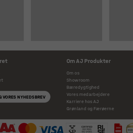
ret
Om AJ Produkter
s
Om os
et
Showroom
Bæredygtighed
Vores medarbejdere
IG VORES NYHEDSBREV
Karriere hos AJ
Grønland og Færøerne