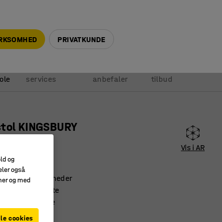
+45 5940 0999
info@ajprodukter.dk
IRKSOMHED
PRIVATKUNDE
Vores
Vi
Anmod om
ole
services
anbefaler
tilbud
stol KINGSBURY
Vis i AR
580
old og
eler også
dstillingsmuligheder
amer og med
eret lændestøtte
nkronmekanisme
le cookies