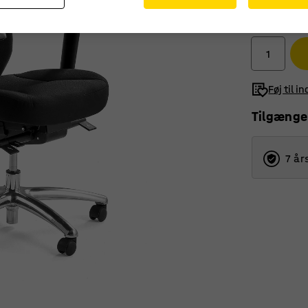
3.855,-
ekskl. moms
Føj til i
Tilgænge
7 år