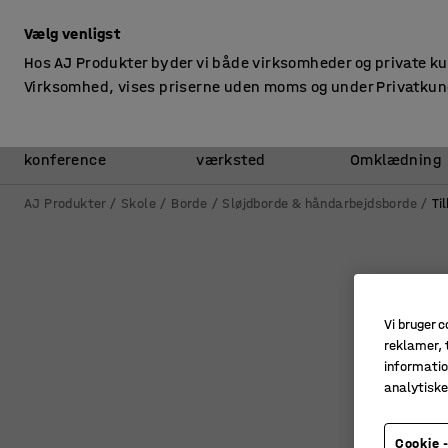
ekskl. moms
Vælg venligst
Hos AJ Produkter byder vi både virksomheder og private k
Virksomhed, vises priserne uden moms og under Privatkun
Kontor &
Lager &
konference
værksted
Omklædning
AJ Produkter
Skole
Borde
Sløjdborde & håndarbejdsborde
Ti
Vi bruger c
reklamer, t
informatio
analytisk
Cookie -