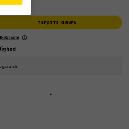
TILFØJ TIL KURVEN
ndkøbsliste
lighed
s garanti