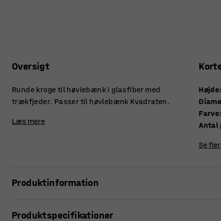
Oversigt
Kort
Runde kroge til høvlebænk i glasfiber med
Højde
trækfjeder. Passer til høvlebænk Kvadraten.
Diame
Farve
Læs mere
Se fle
Produktinformation
Komplementér høvlebænken med ekstra kroge. Disse runde 
Produktspecifikationer
De passer til høvlebænke med runde kroghuller.