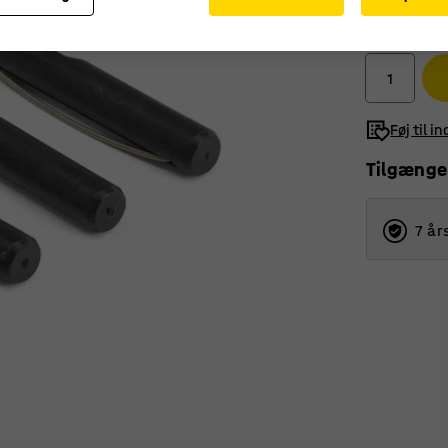
540,-
ekskl. moms
Føj til i
Tilgænge
7 år