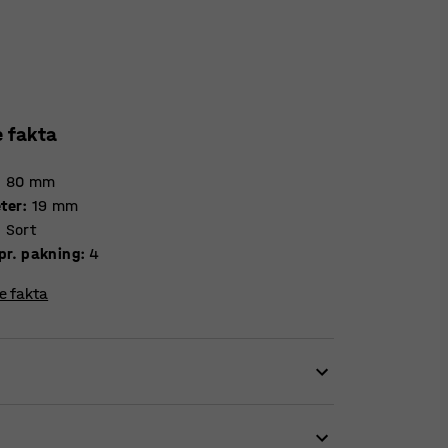
e fakta
:
80
mm
ter
:
19
mm
:
Sort
Antal pr. pakning
:
4
re fakta
kroge giver en mere fleksibel fastspænding.