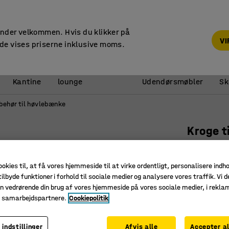
14 dages returret
under velkommen. Hvis du klikker på
V
de vises priserne inklusive moms.
Reception &
Kantine
lounge
Udendørsmøbler
Sk
lbehør til høvlebænke
Kroge t
Runde, 4
Art. nr.
:
34
ookies til, at få vores hjemmeside til at virke ordentligt, personalisere indh
ilbyde funktioner i forhold til sociale medier og analysere vores traffik. Vi d
Til runde
n vedrørende din brug af vores hjemmeside på vores sociale medier, i rekl
Holder a
e samarbejdspartnere.
Cookiepolitik
Glasfiber
 indstillinger
Afvis alle
Accepter al