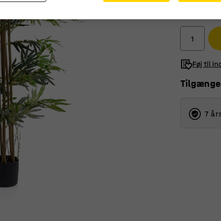
1.380,-
ekskl. moms
Føj til i
Tilgænge
7 år