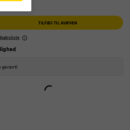
TILFØJ TIL KURVEN
ndkøbsliste
lighed
s garanti