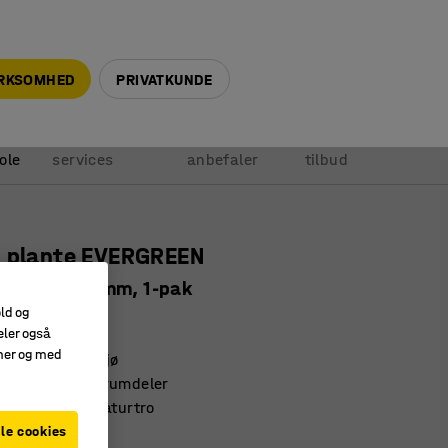
+45 5940 0999
info@ajprodukter.dk
IRKSOMHED
PRIVATKUNDE
Vores
Vi
Anmod om
ole
services
anbefaler
tilbud
g plante EVERGREEN
æ, H 1500 mm, 1-pak
old og
21820
eler også
amer og med
 behageligt miljø
 på gulvet som rumdeler
ldelsesfri og naturtro
le cookies