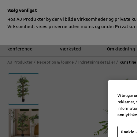
ekskl. moms
Vælg venligst
Hos AJ Produkter byder vi både virksomheder og private k
Virksomhed, vises priserne uden moms og under Privatkun
Kontor &
Lager &
konference
værksted
Omklædning
AJ Produkter
Reception & lounge
Indretningsdetaljer
Kunstige
Vi bruger c
reklamer, t
informatio
analytisk
Cookie -