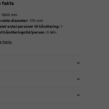
e fakta
:
1500
mm
krukke diameter
:
170
mm
let antal personer til håndtering
:
1
et håndteringstid/person
:
5
Min
re fakta
 rum med naturtro, kunstige planter. De
ing.
om rumdeler i et større rum for eksempel.
n er eller sammen med en fin urtepotteskjuler,