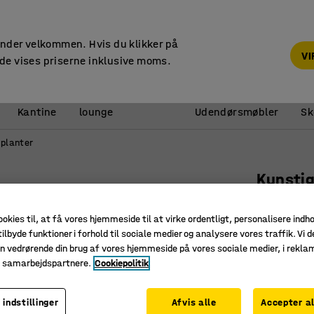
14 dages returret
under velkommen. Hvis du klikker på
V
de vises priserne inklusive moms.
Reception &
Kantine
lounge
Udendørsmøbler
Sk
 planter
Kunsti
Bambustr
ookies til, at få vores hjemmeside til at virke ordentligt, personalisere indh
Art. nr.
:
13
ilbyde funktioner i forhold til sociale medier og analysere vores traffik. Vi d
n vedrørende din brug af vores hjemmeside på vores sociale medier, i rekl
Skaber et
e samarbejdspartnere.
Cookiepolitik
Placeres
Vedligeho
 indstillinger
Afvis alle
Accepter al