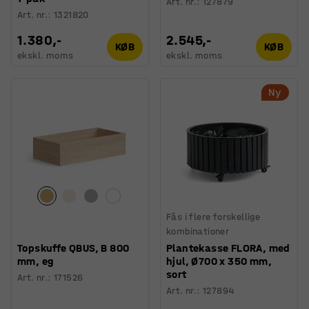
Art. nr.
:
127879
Art. nr.
:
1321820
1.380,-
2.545,-
KØB
KØB
ekskl. moms
ekskl. moms
Ny
Fås i flere forskellige
kombinationer
Topskuffe QBUS, B 800
Plantekasse FLORA, med
mm, eg
hjul, Ø700 x 350 mm,
sort
Art. nr.
:
171526
Art. nr.
:
127894