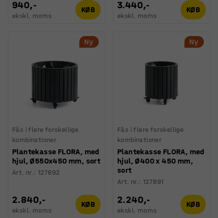
940,-
3.440,-
KØB
KØB
ekskl. moms
ekskl. moms
Ny
Ny
Fås i flere forskellige
Fås i flere forskellige
kombinationer
kombinationer
Plantekasse FLORA, med
Plantekasse FLORA, med
hjul, Ø550x450 mm, sort
hjul, Ø400 x 450 mm,
sort
Art. nr.
:
127892
Art. nr.
:
127891
2.840,-
2.240,-
KØB
KØB
ekskl. moms
ekskl. moms