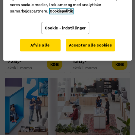
vores sociale medier, i reklamer og med analytiske
samarbejdspartnere.
Cookiepolitik
Cookie - indstillinger
Kunstig plante
Kunstig plante
EVERGREEN, Oliventræ,
EVERGREEN, palme, H
H 1700 mm, 1-pak
480 mm, 1-pak
Afvis alle
Accepter alle cookies
Art. nr.
:
133034
Art. nr.
:
133033
725,-
120,-
KØB
KØB
ekskl. moms
ekskl. moms