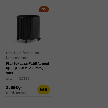
Ny
Fås i flere forskellige
kombinationer
Plantekasse FLORA, med
hjul, Ø550 x 550 mm,
sort
Art. nr.
:
127893
2.990,-
KØB
ekskl. moms