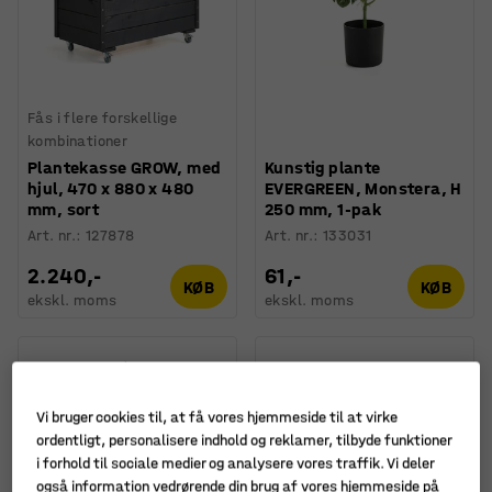
Fås i flere forskellige
kombinationer
Plantekasse GROW, med
Kunstig plante
hjul, 470 x 880 x 480
EVERGREEN, Monstera, H
mm, sort
250 mm, 1-pak
Art. nr.
:
127878
Art. nr.
:
133031
2.240,-
61,-
KØB
KØB
ekskl. moms
ekskl. moms
Vi bruger cookies til, at få vores hjemmeside til at virke
ordentligt, personalisere indhold og reklamer, tilbyde funktioner
i forhold til sociale medier og analysere vores traffik. Vi deler
også information vedrørende din brug af vores hjemmeside på