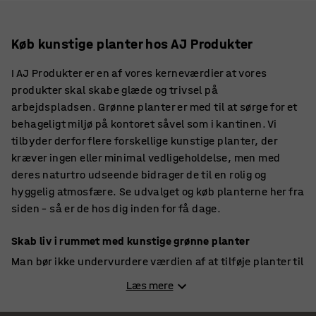
Køb kunstige planter hos AJ Produkter
I AJ Produkter er en af vores kerneværdier at vores
produkter skal skabe glæde og trivsel på
arbejdspladsen. Grønne planter er med til at sørge for et
behageligt miljø på kontoret såvel som i kantinen. Vi
tilbyder derfor flere forskellige kunstige planter, der
kræver ingen eller minimal vedligeholdelse, men med
deres naturtro udseende bidrager de til en rolig og
hyggelig atmosfære. Se udvalget og køb planterne her fra
siden – så er de hos dig inden for få dage.
Skab liv i rummet med kunstige grønne planter
Man bør ikke undervurdere værdien af at tilføje planter til
et hvilket som helst rum. Og selvom planterne er
Læs mere
kunstige, kan de sagtens skabe liv i rummet og gøre det
meget mere hyggeligt at være på arbejde. At omgive os