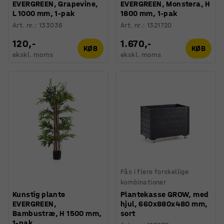
EVERGREEN, Grapevine,
EVERGREEN, Monstera, H
L 1000 mm, 1-pak
1800 mm, 1-pak
Art. nr.
:
133036
Art. nr.
:
1321720
120,-
1.670,-
KØB
KØB
ekskl. moms
ekskl. moms
Fås i flere forskellige
kombinationer
Kunstig plante
Plantekasse GROW, med
EVERGREEN,
hjul, 660x880x480 mm,
Bambustræ, H 1500 mm,
sort
1-pak