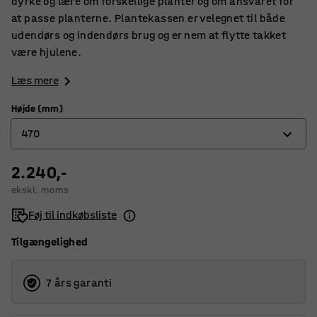
dyrke og lære om forskellige planter og om ansvaret for
at passe planterne. Plantekassen er velegnet til både
udendørs og indendørs brug og er nem at flytte takket
være hjulene.
Læs mere
Højde (mm)
470
2.240,-
470
ekskl. moms
660
Føj til indkøbsliste
Tilgængelighed
7 års garanti