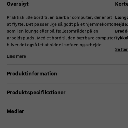
Oversigt
Kort
Praktisk lille bord til en bærbar computer, der er let
Læng
at flytte. Det passer lige så godt på et hjemmekontor
Højde
som i en lounge eller på fællesområder på en
Bredd
arbejdsplads. Med et bord til den bærbare computer
bliver det også let at sidde i sofaen og arbejde.
Se fle
Læs mere
Produktinformation
Fleksibelt, lille bord til at arbejde ved.
Produktspecifikationer
Et bord til den bærbare computer er perfekt at arbejde ve
Længde
:
425
mm
kan stilles op og tages væk igen. Det fungerer lige så go
Medier
Højde
:
647
mm
sidder i en sofa på arbejdspladsens fællesområder. Bordet 
Bredde
:
350
mm
sidebord til f.eks. kaffekoppen eller en bordlampe.
Tykkelse bordplade
:
25
mm
Se produkt i 3D