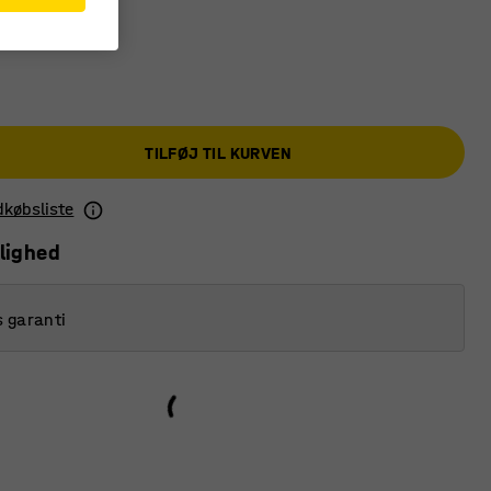
TILFØJ TIL KURVEN
ndkøbsliste
lighed
s garanti