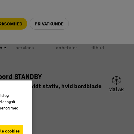
+45 5940 0999
info@ajprodukter.dk
IRKSOMHED
PRIVATKUNDE
Vores
Vi
Anmod om
ole
services
anbefaler
tilbud
bord STANDBY
647 mm, hvidt stativ, hvid bordblade
Vis i AR
8101
old og
eler også
 miljøer
amer og med
d alle steder
nstruktion
le cookies
lade
:
Hvid