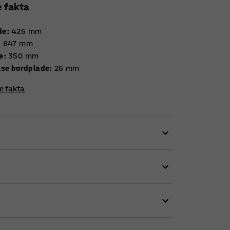
e fakta
de
:
425
mm
:
647
mm
e
:
350
mm
Tykkelse bordplade
:
25
mm
re fakta
d, da det er kompakt, pladsbesparende og let
dt på hjemmekontoret som på arbejdet, når man
passer også perfekt som et lille, praktisk