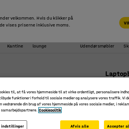
14 dages returret
under velkommen. Hvis du klikker på
V
de vises priserne inklusive moms.
Reception &
Kantine
lounge
Udendørsmøbler
Sk
Laptop
425x350x
Art. nr.
:
14
ookies til, at få vores hjemmeside til at virke ordentligt, personalisere indh
ilbyde funktioner i forhold til sociale medier og analysere vores traffik. Vi d
Til mange
n vedrørende din brug af vores hjemmeside på vores sociale medier, i rekl
e samarbejdspartnere.
Cookiepolitik
Passer in
Stabil ko
 indstillinger
Afvis alle
Accepter al
Farve bordp