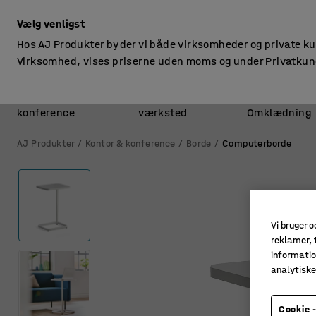
ekskl. moms
Vælg venligst
Hos AJ Produkter byder vi både virksomheder og private k
Virksomhed, vises priserne uden moms og under Privatkun
Kontor &
Lager &
konference
værksted
Omklædning
AJ Produkter
Kontor & konference
Borde
Computerborde
Vi bruger c
reklamer, t
informatio
analytisk
Cookie -