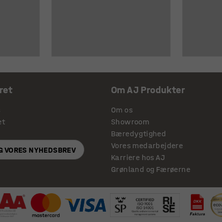
ret
Om AJ Produkter
s
Om os
et
Showroom
Bæredygtighed
Vores medarbejdere
IG VORES NYHEDSBREV
Karriere hos AJ
Grønland og Færøerne