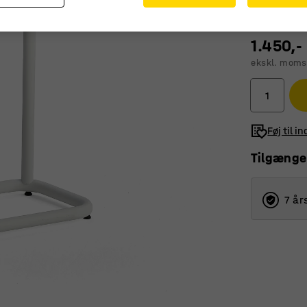
1.450,-
ekskl. moms
Føj til i
Tilgænge
7 år