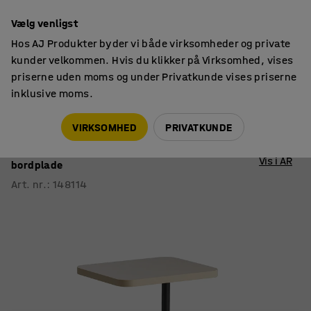
14 dages returret
Vælg venligst
Hos AJ Produkter byder vi både virksomheder og private
kunder velkommen. Hvis du klikker på Virksomhed, vises
priserne uden moms og under Privatkunde vises priserne
inklusive moms.
Borde
Computerborde
VIRKSOMHED
PRIVATKUNDE
Laptopbord STANDBY
425x350x647 mm, sort stel, gråbeige
Vis i AR
bordplade
Art. nr.
:
148114