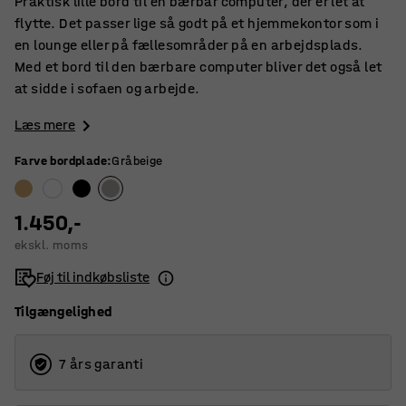
Praktisk lille bord til en bærbar computer, der er let at
flytte. Det passer lige så godt på et hjemmekontor som i
en lounge eller på fællesområder på en arbejdsplads.
Med et bord til den bærbare computer bliver det også let
at sidde i sofaen og arbejde.
Læs mere
Farve bordplade
:
Gråbeige
1.450,-
ekskl. moms
Føj til indkøbsliste
Tilgængelighed
7 års garanti