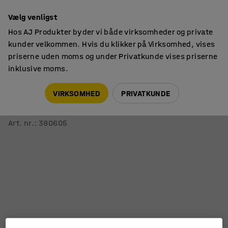
14 dages returret
Vælg venligst
Hos AJ Produkter byder vi både virksomheder og private
kunder velkommen. Hvis du klikker på Virksomhed, vises
priserne uden moms og under Privatkunde vises priserne
inklusive moms.
Præsentationstilbehør
Ophængningslister
VIRKSOMHED
PRIVATKUNDE
Ophængningsliste til tegninger
3020 mm
Art. nr.
:
380605