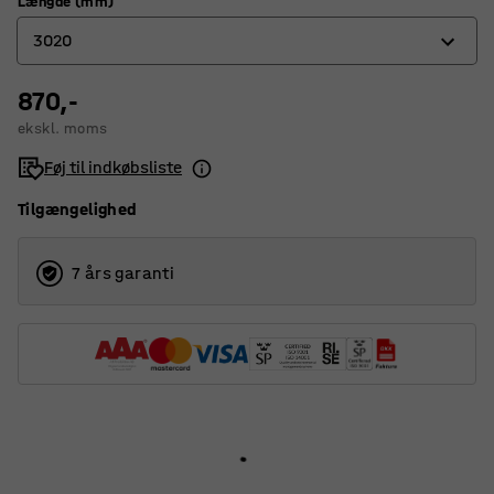
Længde (mm)
3020
870,-
500
ekskl. moms
750
Føj til indkøbsliste
1000
Tilgængelighed
1500
3020
7 års garanti
4020