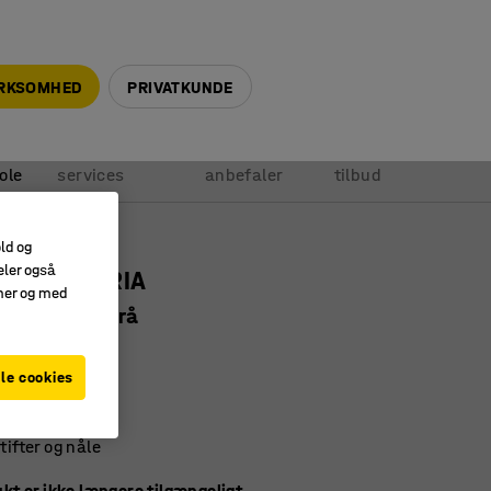
+45 5940 0999
info@ajprodukter.dk
IRKSOMHED
PRIVATKUNDE
Vores
Vi
Anmod om
ole
services
anbefaler
tilbud
old og
eler også
stavle MARIA
amer og med
0x450 mm, grå
4561
le cookies
overflade
umsramme
tifter og nåle
kt er ikke længere tilgængeligt.