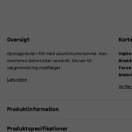
Oversigt
Kort
Opslagstavle i filt med aluminiumsramme. Kan
Højde
monteres lodret eller vandret. Skruer til
Bredd
vægmontering medfølger.
Farve
Mater
Læs mere
Se fle
Produktinformation
Klassisk og alsidig opslagstavle af porøs træplade med en gl
Produktspecifikationer
presses igennem filtoverfladen, som fås i et udvalg af far