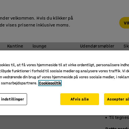
14 dages returret
under velkommen. Hvis du klikker på
V
de vises priserne inklusive moms.
Reception &
Kantine
lounge
Udendørsmøbler
Sk
Informationstavler
Opslagstavler
ookies til, at få vores hjemmeside til at virke ordentligt, personalisere indh
ilbyde funktioner i forhold til sociale medier og analysere vores traffik. Vi d
Opslag
n vedrørende din brug af vores hjemmeside på vores sociale medier, i rekl
Stof, 60
e samarbejdspartnere.
Cookiepolitik
Art. nr.
:
13
 indstillinger
Afvis alle
Accepter al
Glat filt
Alumini
Til tegnes
Dette produ