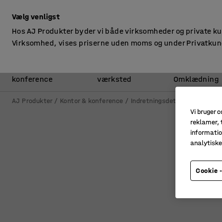
ekskl. moms
Vælg venligst
Hos AJ Produkter byder vi både virksomheder og private k
Virksomhed, vises priserne uden moms og under Privatkun
Kontor &
Lager &
konference
værksted
Omklædning
AJ Produkter
Kontor & konference
Indretningsdetaljer kontor
Vi bruger c
reklamer, t
informatio
analytisk
Cookie -