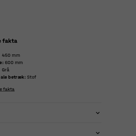
e fakta
:
450
mm
e
:
600
mm
:
Grå
iale betræk
:
Stof
re fakta
at filtoverflade. Tegnestifter og nåle kan let
ver, så du kan matche tavlen med resten af