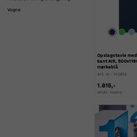
Vogne
Opslagstavle me
kant AIR, 500x11
mørkeblå
Art. nr.
:
142812
1.815,-
ekskl. moms