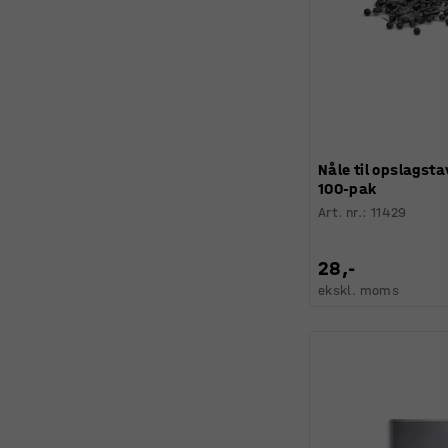
Nåle til opslagsta
100-pak
Art. nr.
:
11429
28,-
ekskl. moms