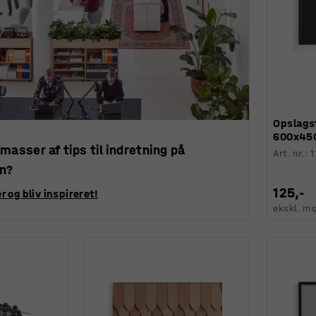
Opslags
600x450
 masser af tips til indretning på
Art. nr.
:
1
en?
125,-
r og bliv inspireret!
ekskl. m