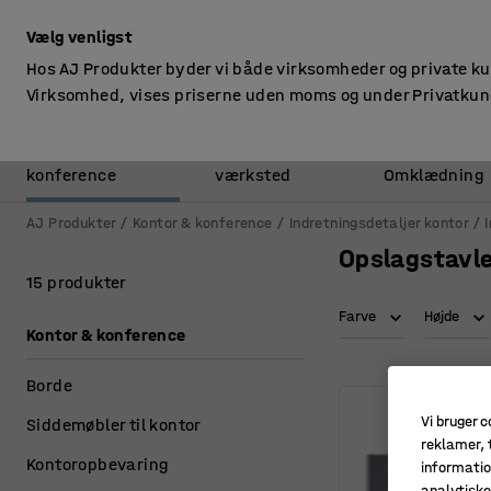
ekskl. moms
Vælg venligst
Hos AJ Produkter byder vi både virksomheder og private k
Virksomhed, vises priserne uden moms og under Privatkun
Kontor &
Lager &
konference
værksted
Omklædning
AJ Produkter
Kontor & konference
Indretningsdetaljer kontor
Opslagstavl
15 produkter
Farve
Højde
Kontor & konference
Borde
Vi bruger c
Siddemøbler til kontor
reklamer, t
Kontoropbevaring
informatio
analytisk