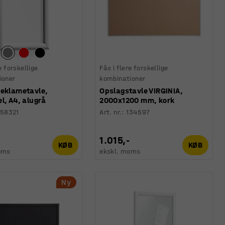
e forskellige
Fås i flere forskellige
ioner
kombinationer
reklametavle,
Opslagstavle VIRGINIA,
l, A4, alugrå
2000x1200 mm, kork
58321
Art. nr.
:
134597
1.015,-
KØB
KØB
oms
ekskl. moms
Ny