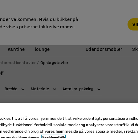
14 dages returret
under velkommen. Hvis du klikker på
V
de vises priserne inklusive moms.
Reception &
Kantine
lounge
Udendørsmøbler
Sk
Informationstavler
Opslagstavler
er
Bredde
Materiale
Antal pr. pakning
Ny
ookies til, at få vores hjemmeside til at virke ordentligt, personalisere indh
ilbyde funktioner i forhold til sociale medier og analysere vores traffik. Vi d
n vedrørende din brug af vores hjemmeside på vores sociale medier, i rekl
e samarbejdspartnere.
Cookiepolitik