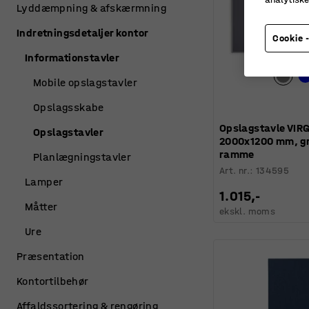
Lyddæmpning & afskærmning
Indretningsdetaljer kontor
Cookie -
Informationstavler
Mobile opslagstavler
Opslagsskabe
Opslagstavle VIRG
Opslagstavler
2000x1200 mm, gr
ramme
Planlægningstavler
Art. nr.
:
134595
Lamper
1.015,-
Måtter
ekskl. moms
Ure
Præsentation
Kontortilbehør
Affaldssortering & rengøring