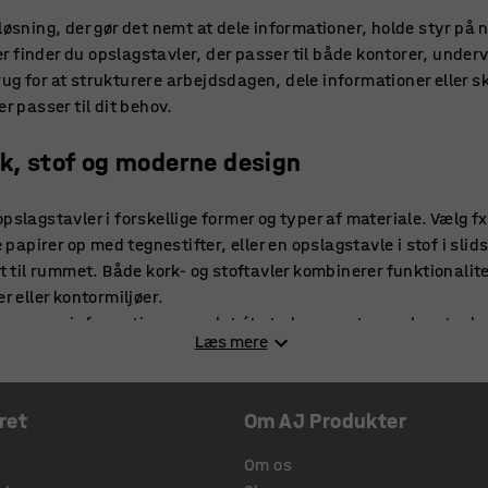
løsning, der gør det nemt at dele informationer, holde styr på n
 finder du opslagstavler, der passer til både kontorer, undervi
g for at strukturere arbejdsdagen, dele informationer eller sk
r passer til dit behov.
rk, stof og moderne design
pslagstavler i forskellige former og typer af materiale. Vælg fx
te papirer op med tegnestifter, eller en opslagstavle i stof i sl
nt til rummet. Både kork- og stoftavler kombinerer funktionali
r eller kontormiljøer.
e mange informationer samlet ét sted, er en stor opslagstavle 
Læs mere
elser, billeder og projektoversigter på samme tid. Vælg mellem 
lpasse tavlen efter vægplads og indretning.
ret
Om AJ Produkter
vidensdeling og visuel kommunikation
s
Om os
e overblik og samarbejde. Brug den til ugens vigtigste notit