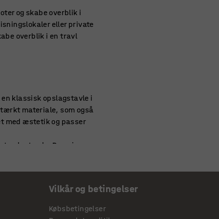
oter og skabe overblik i
sningslokaler eller private
abe overblik i en travl
 en klassisk opslagstavle i
idstærkt materiale, som også
tet med æstetik og passer
et oplagt valg. Den giver
liggende eller stående
Vilkår og betingelser
Købsbetingelser
ser, teamkalenderen,