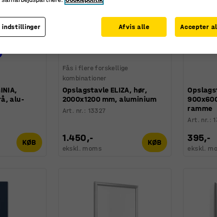
 indstillinger
Afvis alle
Accepter al
Fås i flere forskellige
kombinationer
INIA,
Opslagstavle ELIZA, hør,
Opslagst
å, alu-
2000x1200 mm, aluminium
900x600
ramme
Art. nr.
:
13327
Art. nr.
:
1.450,-
395,-
KØB
KØB
ekskl. moms
ekskl. m