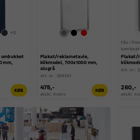
+
3
Fås i fler
kombinat
d ombukket
Plakat/reklametavle,
Plakat/
90 mm,
klikmodel, 700x1000 mm,
klikmode
alugrå
Art. nr.
:
2
Art. nr.
:
258301
475,-
260,-
KØB
KØB
ekskl. moms
ekskl. m