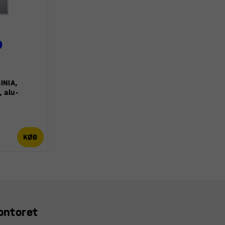
INIA,
 alu-
KØB
kontoret