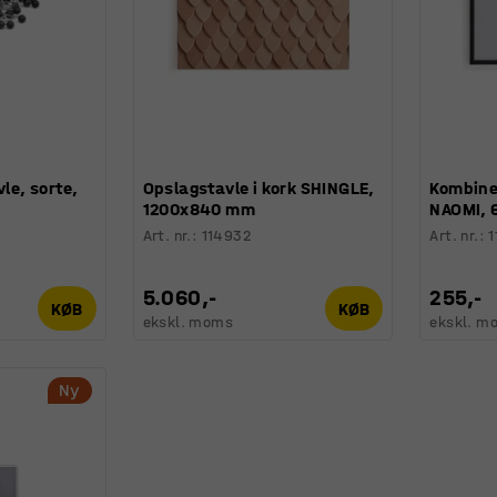
vle, sorte,
Opslagstavle i kork SHINGLE,
Kombine
1200x840 mm
NAOMI, 
Art. nr.
:
114932
Art. nr.
:
1
5.060,-
255,-
KØB
KØB
ekskl. moms
ekskl. m
Ny