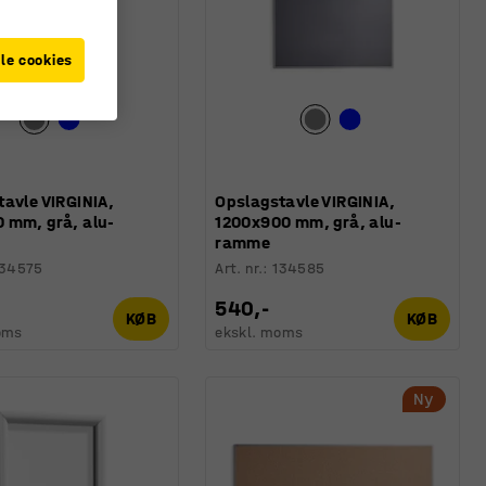
le cookies
avle VIRGINIA,
Opslagstavle VIRGINIA,
 mm, grå, alu-
1200x900 mm, grå, alu-
ramme
134575
Art. nr.
:
134585
540,-
KØB
KØB
oms
ekskl. moms
Ny