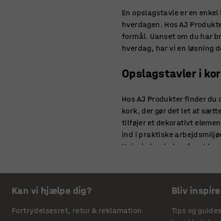
En opslagstavle er en enkel 
hverdagen. Hos AJ Produkter
formål. Uanset om du har bru
hverdag, har vi en løsning de
Opslagstavler i ko
Hos AJ Produkter finder du o
kork, der gør det let at sæt
tilføjer et dekorativt eleme
ind i praktiske arbejdsmiljøe
Hvis du har behov for at hav
god plads til alt fra meddel
modeller, så du nemt kan ti
Kan vi hjælpe dig?
Bliv inspire
Opslagstavler til 
Fortrydelsesret, retur & reklamation
Tips og guide
En opslagstavle fremmer båd