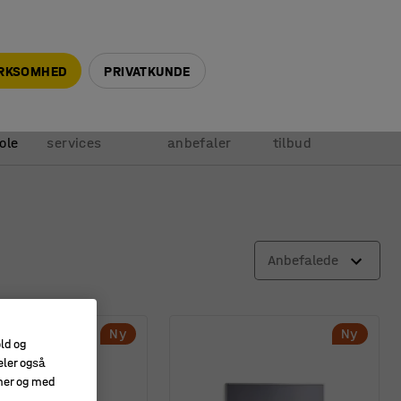
+45 5940 0999
info@ajprodukter.dk
IRKSOMHED
PRIVATKUNDE
Vores
Vi
Anmod om
ole
services
anbefaler
tilbud
Anbefalede
Ny
Ny
old og
eler også
amer og med