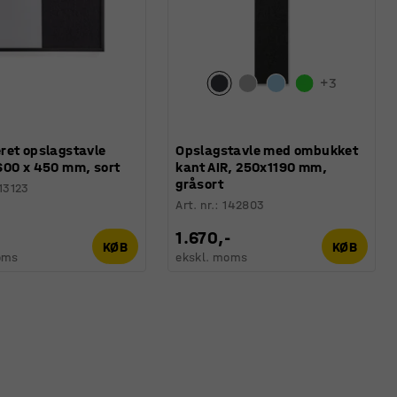
+
3
ret opslagstavle
Opslagstavle med ombukket
600 x 450 mm, sort
kant AIR, 250x1190 mm,
gråsort
13123
Art. nr.
:
142803
1.670,-
KØB
KØB
oms
ekskl. moms