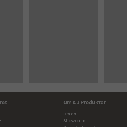
ret
Om AJ Produkter
s
Om os
et
Showroom