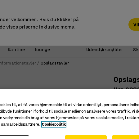
14 dages returret
under velkommen. Hvis du klikker på
V
de vises priserne inklusive moms.
Reception &
Kantine
lounge
Udendørsmøbler
Sk
Informationstavler
Opslagstavler
Opslags
Hør, 200
Art. nr.
:
13
ookies til, at få vores hjemmeside til at virke ordentligt, personalisere indh
ilbyde funktioner i forhold til sociale medier og analysere vores traffik. Vi d
Alumini
n vedrørende din brug af vores hjemmeside på vores sociale medier, i rekl
Beklædt 
e samarbejdspartnere.
Cookiepolitik
Til al sla
Højde (mm)