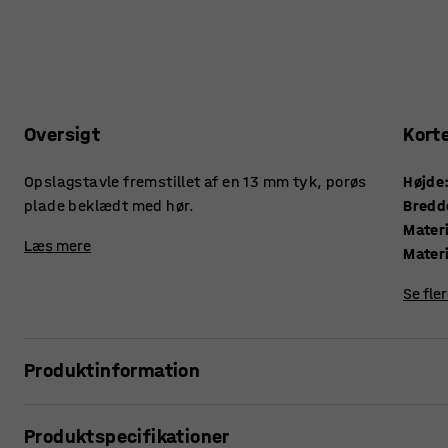
Oversigt
Kort
Opslagstavle fremstillet af en 13 mm tyk, porøs
Højde
plade beklædt med hør.
Bredd
Mater
Læs mere
Mater
Se fle
Produktinformation
Moderne og stilren opslagstavle af høj kvalitet. Tavlen er e
Produktspecifikationer
nyheder i fællesrum på kontoret, i receptionen eller klasse