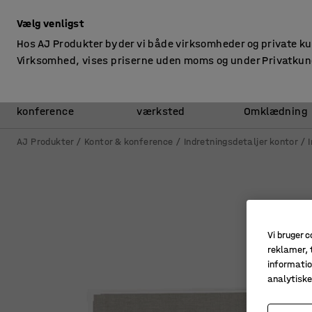
ekskl. moms
Vælg venligst
Hos AJ Produkter byder vi både virksomheder og private k
Virksomhed, vises priserne uden moms og under Privatkun
Kontor &
Lager &
konference
værksted
Omklædning
AJ Produkter
Kontor & konference
Indretningsdetaljer kontor
Vi bruger c
reklamer, t
informatio
analytisk