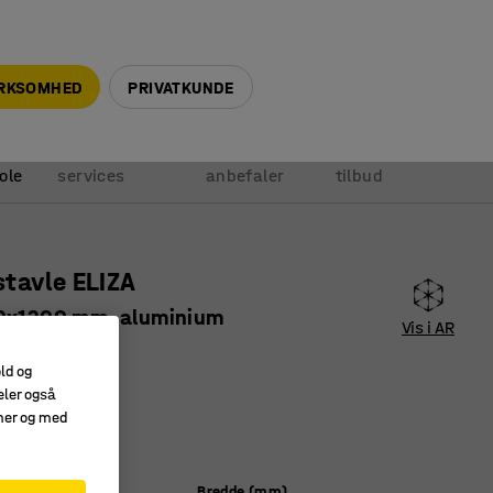
+45 5940 0999
info@ajprodukter.dk
IRKSOMHED
PRIVATKUNDE
Vores
Vi
Anmod om
ole
services
anbefaler
tilbud
tavle ELIZA
0x1200 mm, aluminium
Vis i AR
327
old og
eler også
umsramme
amer og med
med hør
gs information
Bredde (mm)