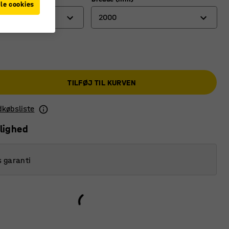
le cookies
2000
600
900
TILFØJ TIL KURVEN
1200
2000
ndkøbsliste
2500
lighed
3000
s garanti