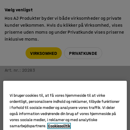
14 dages returret
Vælg venligst
Hos AJ Produkter byder vi både virksomheder og private
kunder velkommen. Hvis du klikker på Virksomhed, vises
priserne uden moms og under Privatkunde vises priserne
inklusive moms.
Platformsvogne
Platformsvogne med trådsider
VIRKSOMHED
PRIVATKUNDE
Platformsvogn EMBARK
4 sider, 1300x700 mm, 600 kg, blå
Art. nr.
:
20283
Vi bruger cookies til, at få vores hjemmeside til at virke
ordentligt, personalisere indhold og reklamer, tilbyde funktioner
i forhold til sociale medier og analysere vores traffik. Vi deler
også information vedrørende din brug af vores hjemmeside på
vores sociale medier, i reklamer og med analytiske
samarbejdspartnere.
Cookiepolitik