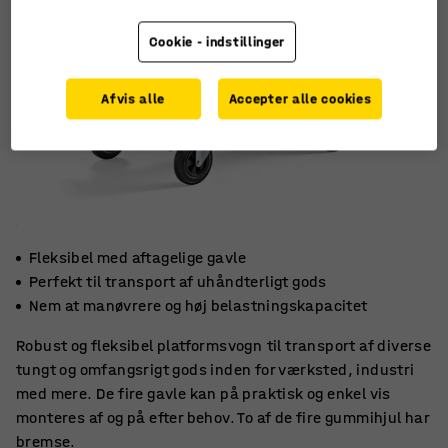
Cookie - indstillinger
Afvis alle
Accepter alle cookies
Fleksibel med aftagelige gavle
Perfekt til transport af uhåndterligt gods
Nem at manøvrere og høj belastningskapacitet
Robust og fleksibel platformsvogn til transport af diverse
tungt og omfangsrigt gods inden for værksted, industri
med mere. De fire gavle kan på praktisk og enkel vis
monteres af og på efter behov. To af de fire gummihjul har
bremse.