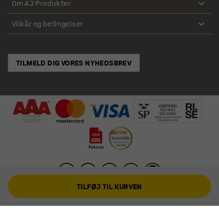
Om AJ Produkter
Vilkår og betingelser
TILMELD DIG VORES NYHEDSBREV
TILFØJ TIL KURVEN