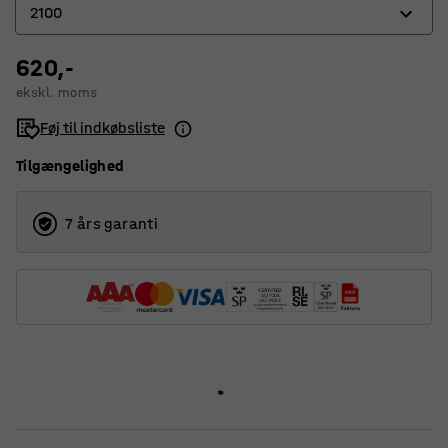
2100
620,-
1740
ekskl. moms
2100
Føj til indkøbsliste
Tilgængelighed
7 års garanti