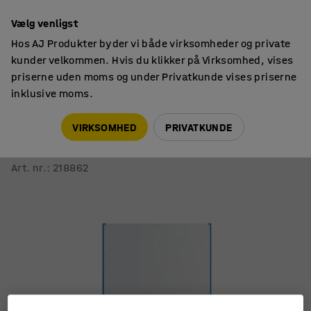
14 dages returret
Vælg venligst
Hos AJ Produkter byder vi både virksomheder og private
kunder velkommen. Hvis du klikker på Virksomhed, vises
priserne uden moms og under Privatkunde vises priserne
inklusive moms.
Lager & værksted
Tilbehør
VIRKSOMHED
PRIVATKUNDE
Rygplade til reol MIX med lukkede gavle
2100x1000 mm, grå
Art. nr.
:
218862