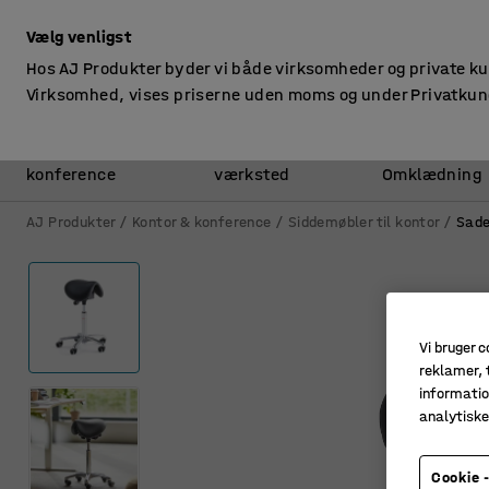
ekskl. moms
Vælg venligst
Hos AJ Produkter byder vi både virksomheder og private k
Virksomhed, vises priserne uden moms og under Privatkun
Kontor &
Lager &
konference
værksted
Omklædning
AJ Produkter
Kontor & konference
Siddemøbler til kontor
Sade
Vi bruger c
reklamer, t
informatio
analytisk
Cookie -