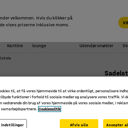
14 dages returret
under velkommen. Hvis du klikker på
V
de vises priserne inklusive moms.
Reception &
Kantine
lounge
Udendørsmøbler
Sk
lstole
Sadelst
Kunstlæd
Art. nr.
:
23
ookies til, at få vores hjemmeside til at virke ordentligt, personalisere indh
ilbyde funktioner i forhold til sociale medier og analysere vores traffik. Vi d
Ergonomi
n vedrørende din brug af vores hjemmeside på vores sociale medier, i rekl
e samarbejdspartnere.
Cookiepolitik
Trinløst 
Slidstær
 indstillinger
Afvis alle
Accepter al