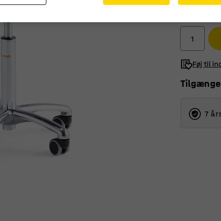
3.055,-
ekskl. moms
Føj til i
Tilgænge
7 år