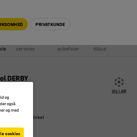
+45 5940 0999
info@ajprodukter.dk
IRKSOMHED
PRIVATKUNDE
Vores
Vi
Anmod om
ole
services
anbefaler
tilbud
ol DERBY
er, sort
Vis i AR
4611
old og
eler også
sk
amer og med
justerbar sædevinkel
kt kunstlæder
le cookies