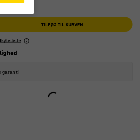
TILFØJ TIL KURVEN
ndkøbsliste
lighed
s garanti