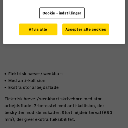
Cookie - indstillinger
Afvis alle
Accepter alle cookies
Elektrisk hæve-/sænkbart
Med anti-kollision
Ekstra stor arbejdsflade
Elektrisk hæve-/sænkbart skrivebord med stor
arbejdsflade. 3-bensstel med anti-kollision, der
beskytter mod klemskader. Stort højdeinterval (650
mm), der giver ekstra fleksibilitet.