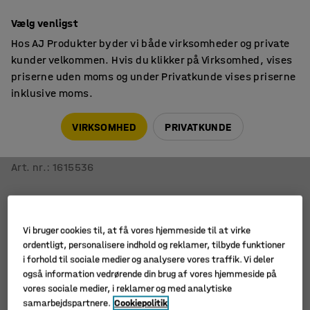
14 dages returret
Vælg venligst
Hos AJ Produkter byder vi både virksomheder og private
kunder velkommen. Hvis du klikker på Virksomhed, vises
priserne uden moms og under Privatkunde vises priserne
inklusive moms.
Skriveborde
Hæve sænkeborde
VIRKSOMHED
PRIVATKUNDE
Hæve sænke hjørneskrivebord MODULUS
1600x2000 mm, hvid, eg
Art. nr.
:
1615536
Vi bruger cookies til, at få vores hjemmeside til at virke
ordentligt, personalisere indhold og reklamer, tilbyde funktioner
i forhold til sociale medier og analysere vores traffik. Vi deler
også information vedrørende din brug af vores hjemmeside på
vores sociale medier, i reklamer og med analytiske
samarbejdspartnere.
Cookiepolitik