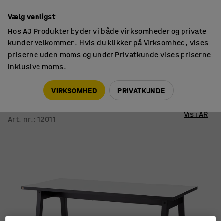
14 dages returret
Vælg venligst
Hos AJ Produkter byder vi både virksomheder og private
kunder velkommen. Hvis du klikker på Virksomhed, vises
priserne uden moms og under Privatkunde vises priserne
inklusive moms.
Borde
Skriveborde
VIRKSOMHED
PRIVATKUNDE
Skrivebord NOMAD
1200x600 mm, hvid, sort
Vis i AR
Art. nr.
:
12011