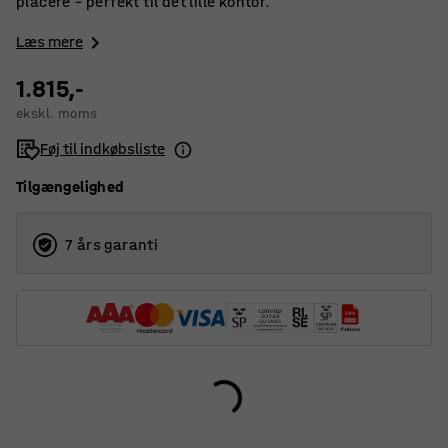
placere – perfekt til det lille kontor.
Læs mere
1.815,-
ekskl. moms
Føj til indkøbsliste
Tilgængelighed
7 års garanti