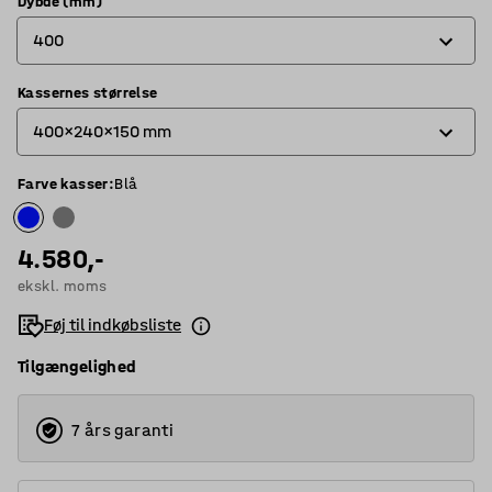
Dybde (mm)
400
Kassernes størrelse
400
400x240x150 mm
500
Farve kasser
:
Blå
400x240x150 mm
500x240x150 mm
4.580,-
ekskl. moms
Føj til indkøbsliste
Tilgængelighed
7 års garanti