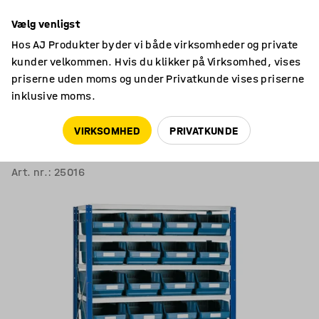
14 dages returret
Vælg venligst
Hos AJ Produkter byder vi både virksomheder og private
kunder velkommen. Hvis du klikker på Virksomhed, vises
priserne uden moms og under Privatkunde vises priserne
inklusive moms.
Reoler til værksted & lager
Kassereoler
VIRKSOMHED
PRIVATKUNDE
Småtingsreol REACH + MIX
Inkl. 32 kasser, 1740x1000x400 mm, blå kasser
Art. nr.
:
25016