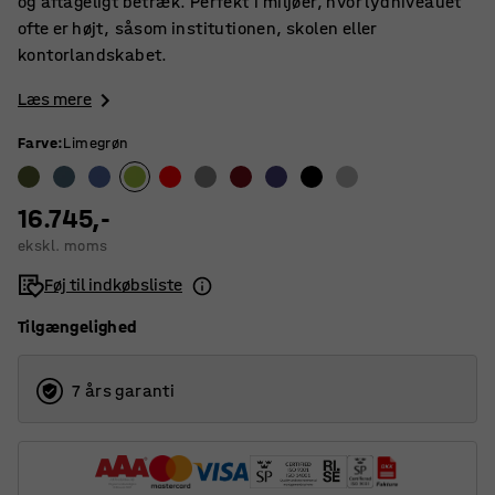
og aftageligt betræk. Perfekt i miljøer, hvor lydniveauet
ofte er højt, såsom institutionen, skolen eller
kontorlandskabet.
Læs mere
Farve
:
Limegrøn
16.745,-
ekskl. moms
Føj til indkøbsliste
Tilgængelighed
7 års garanti