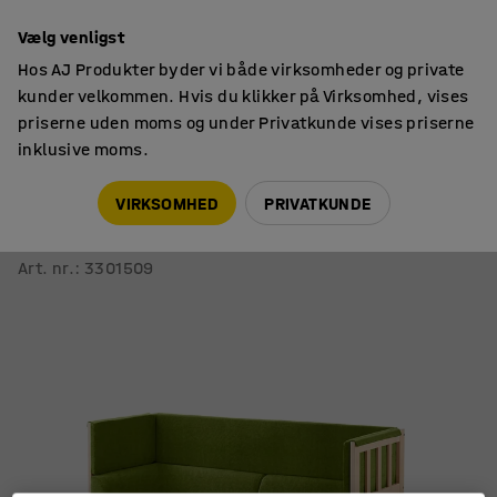
14 dages returret
Vælg venligst
Hos AJ Produkter byder vi både virksomheder og private
kunder velkommen. Hvis du klikker på Virksomhed, vises
priserne uden moms og under Privatkunde vises priserne
inklusive moms.
Siddemøbler
Akustiksofaer
VIRKSOMHED
PRIVATKUNDE
Sofa KIM SILENCE
Stof Medley limegrøn
Art. nr.
:
3301509