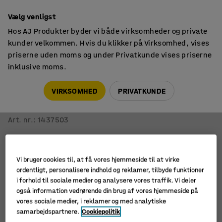
14 dages returret
Vælg venligst
Hos AJ Produkter byder vi både virksomheder og private
kunder velkommen. Hvis du klikker på Virksomhed, vises
priserne uden moms og under Privatkunde vises priserne
inklusive moms.
BJ
Soffor
VIRKSOMHED
PRIVATKUNDE
Sofa NEO
3-personers, mørkeblå
Art. nr.
:
1437503
Vi bruger cookies til, at få vores hjemmeside til at virke
ordentligt, personalisere indhold og reklamer, tilbyde funktioner
i forhold til sociale medier og analysere vores traffik. Vi deler
også information vedrørende din brug af vores hjemmeside på
vores sociale medier, i reklamer og med analytiske
samarbejdspartnere.
Cookiepolitik