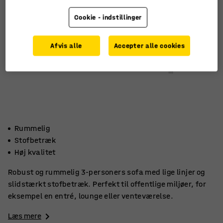
Cookie - indstillinger
Afvis alle
Accepter alle cookies
Rummelig
Stofbetræk
Høj kvalitet
Robust og rummelig 3-personers sofa med lige linjer og
slidstærkt stofbetræk. Perfekt til offentlige miljøer, for
eksempel en entré, lounge eller venteværelse.
Læs mere