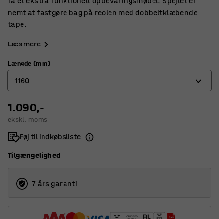
få et ekstra funktionelt opbevaringsmøbel. Spejlet er
nemt at fastgøre bag på reolen med dobbeltklæbende
tape.
Læs mere
Længde (mm)
1160
1.090,-
760
ekskl. moms
1160
Føj til indkøbsliste
Tilgængelighed
7 års garanti