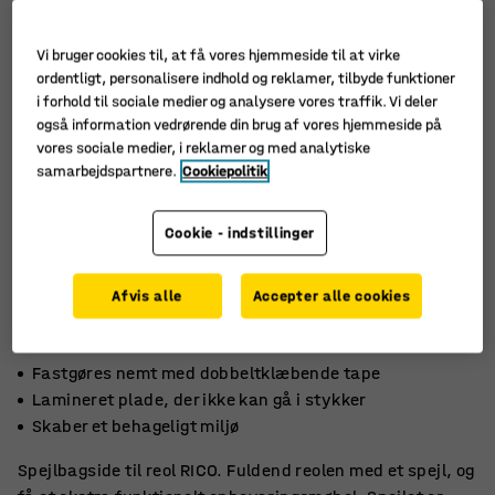
Vi bruger cookies til, at få vores hjemmeside til at virke
ordentligt, personalisere indhold og reklamer, tilbyde funktioner
i forhold til sociale medier og analysere vores traffik. Vi deler
også information vedrørende din brug af vores hjemmeside på
vores sociale medier, i reklamer og med analytiske
samarbejdspartnere.
Cookiepolitik
Cookie - indstillinger
Afvis alle
Accepter alle cookies
Fastgøres nemt med dobbeltklæbende tape
Lamineret plade, der ikke kan gå i stykker
Skaber et behageligt miljø
Spejlbagside til reol RICO. Fuldend reolen med et spejl, og