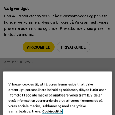
14 dages returret
Vælg venligst
Hos AJ Produkter byder vi både virksomheder og private
kunder velkommen. Hvis du klikker på Virksomhed, vises
priserne uden moms og under Privatkunde vises priserne
inklusive moms.
Siddemøbler til kantine
Kantinestole
VIRKSOMHED
PRIVATKUNDE
Stol GANDER
Medestel, siddehøjde 450 mm, lakeret, hvid
Art. nr.
:
103225
Vi bruger cookies til, at få vores hjemmeside til at virke
ordentligt, personalisere indhold og reklamer, tilbyde funktioner
i forhold til sociale medier og analysere vores traffik. Vi deler
også information vedrørende din brug af vores hjemmeside på
vores sociale medier, i reklamer og med analytiske
samarbejdspartnere.
Cookiepolitik