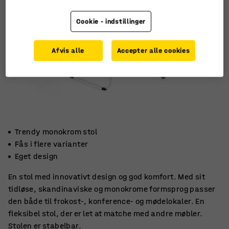
Cookie - indstillinger
Afvis alle
Accepter alle cookies
Trendy monokrom stol
Fås i flere varianter
Eget design
En stol med innovativt design og god komfort. Med sit
tidløse, skandinaviske og monokrome formsprog passer
den både til frokost-, konference- og mødelokaler. En
fleksibel stol, der er let at matche med andre møbler.
Stolen er stabelbar.