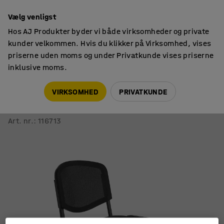
14 dages returret
Vælg venligst
Hos AJ Produkter byder vi både virksomheder og private
kunder velkommen. Hvis du klikker på Virksomhed, vises
priserne uden moms og under Privatkunde vises priserne
inklusive moms.
Siddemøbler til kontor
Konferencestole
VIRKSOMHED
PRIVATKUNDE
Stol NELSON
Netryg, sort stof, sort
Art. nr.
:
116713