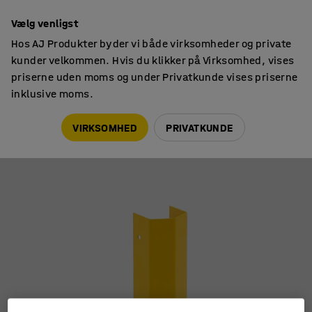
14 dages returret
Vælg venligst
Hos AJ Produkter byder vi både virksomheder og private
kunder velkommen. Hvis du klikker på Virksomhed, vises
priserne uden moms og under Privatkunde vises priserne
inklusive moms.
Tilbehør til pallereoler
Kollisionsbeskyttelse
VIRKSOMHED
PRIVATKUNDE
Forstærkning til stolpe til ULTIMATE
Art. nr.
:
23821