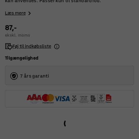
kan anvendes. Passer kun til standardfod.
Læs mere
87,-
ekskl. moms
Føj til indkøbsliste
Tilgængelighed
7 års garanti