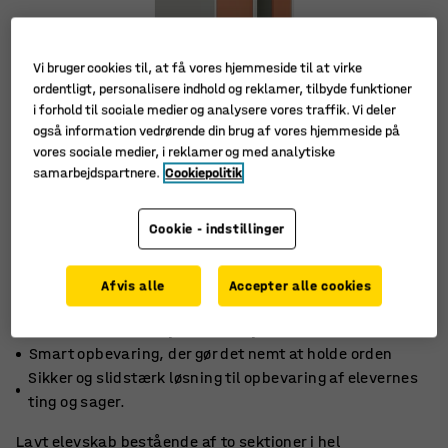
Vi bruger cookies til, at få vores hjemmeside til at virke
ordentligt, personalisere indhold og reklamer, tilbyde funktioner
i forhold til sociale medier og analysere vores traffik. Vi deler
også information vedrørende din brug af vores hjemmeside på
vores sociale medier, i reklamer og med analytiske
samarbejdspartnere.
Cookiepolitik
Cookie - indstillinger
Afvis alle
Accepter alle cookies
Udviklet til skolemiljøer med høje krav
Smart opbevaring, der gør det nemt at holde orden
Sikker og slidstærk løsning til opbevaring af elevernes
ting og sager.
Lavt elevskab bestående af to sektioner i hel