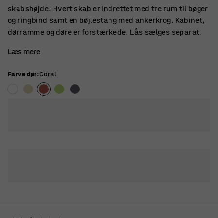
skabshøjde. Hvert skab er indrettet med tre rum til bøger
og ringbind samt en bøjlestang med ankerkrog. Kabinet,
dørramme og døre er forstærkede. Lås sælges separat.
Læs mere
Farve dør
:
Coral