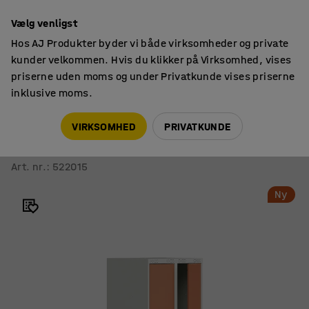
14 dages returret
Vælg venligst
Hos AJ Produkter byder vi både virksomheder og private
kunder velkommen. Hvis du klikker på Virksomhed, vises
priserne uden moms og under Privatkunde vises priserne
inklusive moms.
Opbevaring til skole
Elevskabe
VIRKSOMHED
PRIVATKUNDE
Skab til skoleelever ROZ
2 moduler, 2 døre, inkl. bund, 1510x600x550 mm, koral
Art. nr.
:
522015
Ny