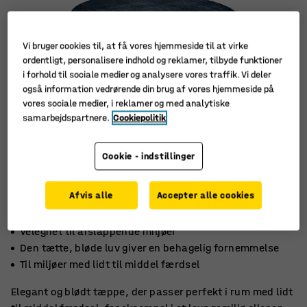
Vi bruger cookies til, at få vores hjemmeside til at virke
ordentligt, personalisere indhold og reklamer, tilbyde funktioner
i forhold til sociale medier og analysere vores traffik. Vi deler
også information vedrørende din brug af vores hjemmeside på
vores sociale medier, i reklamer og med analytiske
samarbejdspartnere.
Cookiepolitik
Cookie - indstillinger
Afvis alle
Accepter alle cookies
Velegnet til afslappende miljøer
Den tætte, bløde luv giver en behagelig fornemmelse
Til miljøer med lidt til middel færdsel
Elegant og blødt tæppe, der passer perfekt i rum med lidt