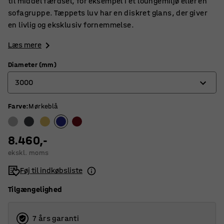
til middel færdsel, for eksempel i et loungemiljø eller en
sofagruppe. Tæppets luv har en diskret glans, der giver
en livlig og eksklusiv fornemmelse.
Læs mere
Diameter (mm)
3000
Farve
:
Mørkeblå
2000
2500
8.460,-
3000
ekskl. moms
3500
Føj til indkøbsliste
Tilgængelighed
7 års garanti