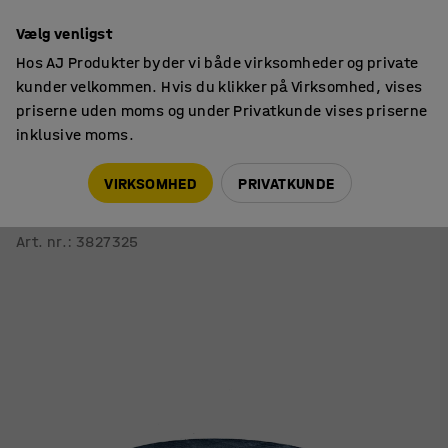
14 dages returret
Vælg venligst
Hos AJ Produkter byder vi både virksomheder og private
kunder velkommen. Hvis du klikker på Virksomhed, vises
priserne uden moms og under Privatkunde vises priserne
inklusive moms.
Indretningsdetaljer
Måtter
VIRKSOMHED
PRIVATKUNDE
Rundt tæppe ROBIN
Ø 3000 mm, mørkeblå
Art. nr.
:
3827325