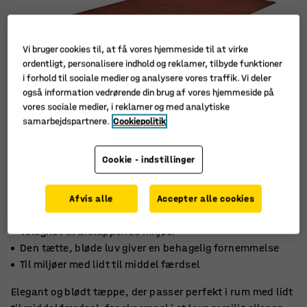
Vi bruger cookies til, at få vores hjemmeside til at virke
ordentligt, personalisere indhold og reklamer, tilbyde funktioner
i forhold til sociale medier og analysere vores traffik. Vi deler
også information vedrørende din brug af vores hjemmeside på
vores sociale medier, i reklamer og med analytiske
samarbejdspartnere.
Cookiepolitik
Cookie - indstillinger
Afvis alle
Accepter alle cookies
Velegnet til afslappende miljøer
Den tætte, bløde luv giver en behagelig fornemmelse
Til miljøer med lidt til middel færdsel
Elegant og blødt tæppe, der passer perfekt i rum med lidt