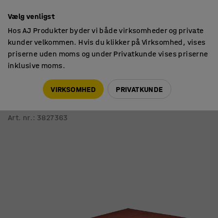
14 dages returret
Vælg venligst
Hos AJ Produkter byder vi både virksomheder og private
kunder velkommen. Hvis du klikker på Virksomhed, vises
priserne uden moms og under Privatkunde vises priserne
inklusive moms.
Indretningsdetaljer
Måtter
VIRKSOMHED
PRIVATKUNDE
Tæppe ROBIN
4400x2400 mm, rustrød
Art. nr.
:
3827363