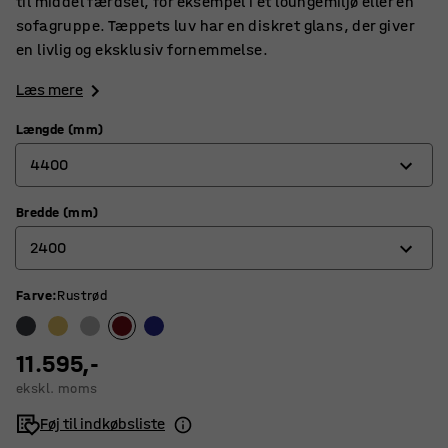
til middel færdsel, for eksempel i et loungemiljø eller en
sofagruppe. Tæppets luv har en diskret glans, der giver
en livlig og eksklusiv fornemmelse.
Læs mere
Længde (mm)
4400
Bredde (mm)
3000
2400
3600
4400
Farve
:
Rustrød
2000
2400
11.595,-
ekskl. moms
Føj til indkøbsliste