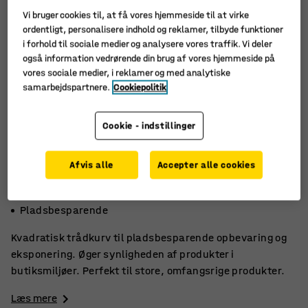
Vi bruger cookies til, at få vores hjemmeside til at virke
ordentligt, personalisere indhold og reklamer, tilbyde funktioner
i forhold til sociale medier og analysere vores traffik. Vi deler
også information vedrørende din brug af vores hjemmeside på
vores sociale medier, i reklamer og med analytiske
samarbejdspartnere.
Cookiepolitik
Cookie - indstillinger
Afvis alle
Accepter alle cookies
Perfekt til butikken
Effektiv eksponering
Pladsbesparende
Kvadratisk trådkurv til pladsbesparende opbevaring og
eksponering. Øger synligheden af produkter i
butiksmiljøer. Perfekt til store, omfangsrige produkter.
Læs mere