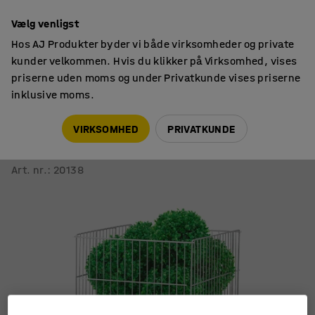
14 dages returret
Vælg venligst
Hos AJ Produkter byder vi både virksomheder og private
kunder velkommen. Hvis du klikker på Virksomhed, vises
priserne uden moms og under Privatkunde vises priserne
inklusive moms.
Butiksindretning
Kurvestativer
VIRKSOMHED
PRIVATKUNDE
Trådkurv
Kvadratisk, 790x440x460 mm, sølv
Art. nr.
:
20138