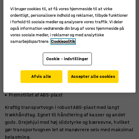
Vi bruger cookies til, at få vores hjemmeside til at virke
ordentligt, personalisere indhold og reklamer, tilbyde funktioner
i forhold til sociale medier og analysere vores traffik. Vi deler
også information vedrørende din brug af vores hjemmeside på
vores sociale medier, i reklamer og med analytiske
samarbejdspartnere.
Cookiepolitik
Cookie - indstillinger
Afvis alle
Accepter alle cookies
Med trækhåndtag
Kapacitet 200 kg
Fremstillet af ABS-plast
Kraftig transportvogn i robust ABS-plast med langt
trækhåndtag. Egnet til håndtering af kasser og andet
gods. Drejehjul med høj slidstyrke og bæreevne, hvilket
gør transportvognen let at manøvrere selv med maksimal
belastning.