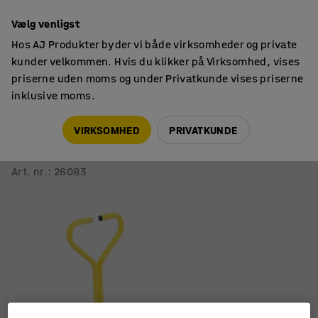
14 dages returret
Vælg venligst
Hos AJ Produkter byder vi både virksomheder og private
kunder velkommen. Hvis du klikker på Virksomhed, vises
priserne uden moms og under Privatkunde vises priserne
inklusive moms.
Vogne & hjul
Møbelhunde
VIRKSOMHED
PRIVATKUNDE
Transportvogn
Plast, trækhåndtag, 605x400 mm
Art. nr.
:
26083