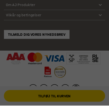
Om AJ Produkter
Vilkår og betingelser
TILMELD DIG VORES NYHEDSBREV
TILFØJ TIL KURVEN