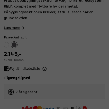
Praktisk påbygningssektion til vægmonteret reolsystem
RELY, komplet med flytbare hylder i metal.
Påbygningssektionen kræver, at du allerede har en
grundsektion.
Læs mere
Farve
:
Antracit
2.145,-
ekskl. moms
Føj til indkøbsliste
Tilgængelighed
7 års garanti