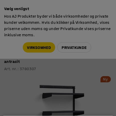
14 dages returret
Vælg venligst
Hos AJ Produkter byder vi både virksomheder og private
kunder velkommen. Hvis du klikker på Virksomhed, vises
priserne uden moms og under Privatkunde vises priserne
inklusive moms.
Reoler
Reolsystemer
VIRKSOMHED
PRIVATKUNDE
Væghylder RELY
Påsætningshylder, metalhylder, 1800x900x300 mm,
antracit
Art. nr.
:
3780307
Ny