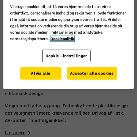
Vi bruger cookies til, at få vores hjemmeside til at virke
ordentligt, personalisere indhold og reklamer, tilbyde funktioner
i forhold til sociale medier og analysere vores traffik. Vi deler
også information vedrørende din brug af vores hjemmeside på
vores sociale medier, i reklamer og med analytiske
samarbejdspartnere.
Cookiepolitik
Cookie - indstillinger
Afvis alle
Accepter alle cookies
Lydsvag gang
Holdbart
Klassisk design
Vægur med lydsvag gang. En beskyttende plastlinse gør
det velegnet til mere krævende miljøer. Drives af 1 stk.
AA-batteri (medfølger ikke).
Læs mere