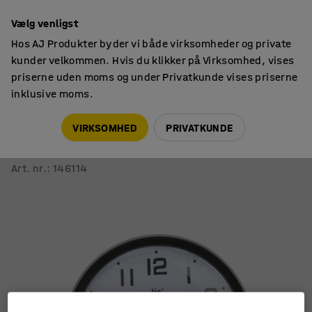
14 dages returret
Vælg venligst
Hos AJ Produkter byder vi både virksomheder og private
kunder velkommen. Hvis du klikker på Virksomhed, vises
priserne uden moms og under Privatkunde vises priserne
inklusive moms.
Ure
Vægure
VIRKSOMHED
PRIVATKUNDE
Vægur med lydløs gang
Ø 348 mm
Art. nr.
:
146114