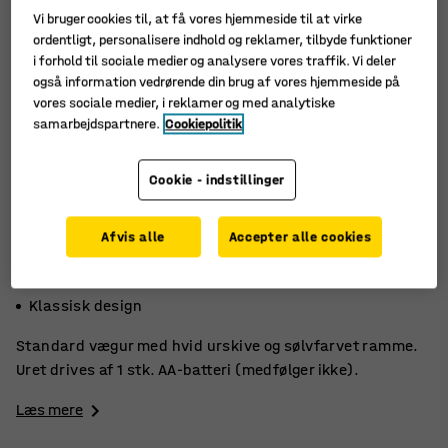
Vi bruger cookies til, at få vores hjemmeside til at virke
ordentligt, personalisere indhold og reklamer, tilbyde funktioner
i forhold til sociale medier og analysere vores traffik. Vi deler
også information vedrørende din brug af vores hjemmeside på
vores sociale medier, i reklamer og med analytiske
samarbejdspartnere.
Cookiepolitik
Cookie - indstillinger
Afvis alle
Accepter alle cookies
Prisbilligt
Mindre størrelse
Klassisk design
Standard vægur med hvid urskive og sølvfarvet ramme.
Uret drives af 1 stk. AA-batteri (medfølger ikke).
Læs mere