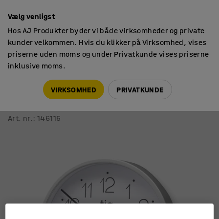
14 dages returret
Vælg venligst
Hos AJ Produkter byder vi både virksomheder og private
kunder velkommen. Hvis du klikker på Virksomhed, vises
priserne uden moms og under Privatkunde vises priserne
inklusive moms.
Ure
Vægure
VIRKSOMHED
PRIVATKUNDE
Vægur
Ø 225 mm, hvid
Art. nr.
:
146115