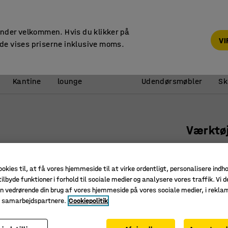
14 dages returret
under velkommen. Hvis du klikker på
V
de vises priserne inklusive moms.
Reception &
Kantine
lounge
Udendørsmøbler
Sk
Værktøj
875x48
Art. nr.
:
27
ookies til, at få vores hjemmeside til at virke ordentligt, personalisere indh
ilbyde funktioner i forhold til sociale medier og analysere vores traffik. Vi d
Til smar
n vedrørende din brug af vores hjemmeside på vores sociale medier, i rekl
Monteres
e samarbejdspartnere.
Cookiepolitik
Nem at ti
Bredde (mm