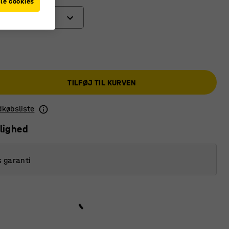
le cookies
TILFØJ TIL KURVEN
ndkøbsliste
lighed
s garanti