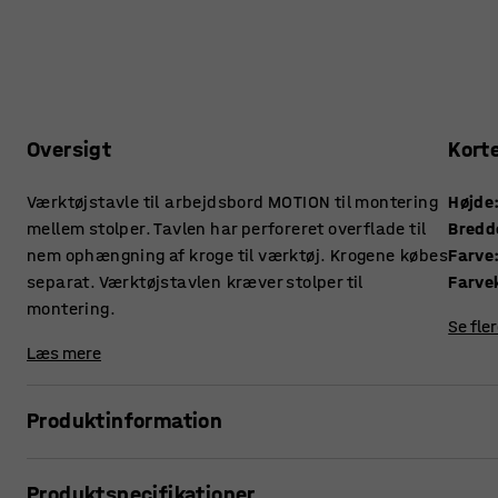
Oversigt
Kort
Værktøjstavle til arbejdsbord MOTION til montering
Højde
mellem stolper. Tavlen har perforeret overflade til
Bredd
nem ophængning af kroge til værktøj. Krogene købes
Farve
separat. Værktøjstavlen kræver stolper til
Farve
montering.
Se fle
Læs mere
Produktinformation
Kombinér værktøjstavlen med ophængningskroge og holdere 
Produktspecifikationer
værktøjsopbevaring over dit arbejdsbord. Tavlen har perfor