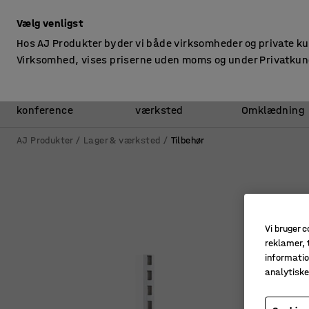
ekskl. moms
Vælg venligst
Hos AJ Produkter byder vi både virksomheder og private k
Virksomhed, vises priserne uden moms og under Privatkun
Kontor &
Lager &
konference
værksted
Omklædning
AJ Produkter
Lager & værksted
Tilbehør
Vi bruger c
reklamer, t
informatio
analytisk