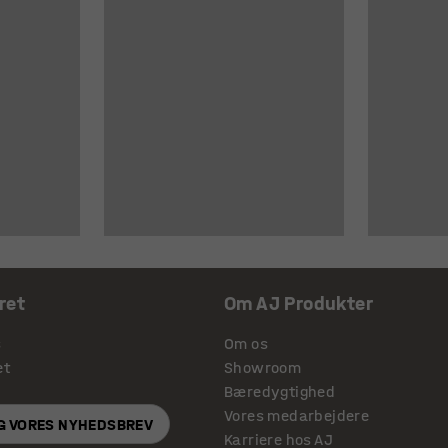
ret
Om AJ Produkter
s
Om os
et
Showroom
Bæredygtighed
Vores medarbejdere
IG VORES NYHEDSBREV
Karriere hos AJ