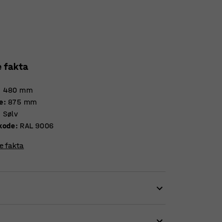
e fakta
:
480
mm
e
:
875
mm
:
Sølv
kode
:
RAL 9006
re fakta
for at skabe let tilgængelig og organiseret
eret overflade med firkanthuller, der gør det