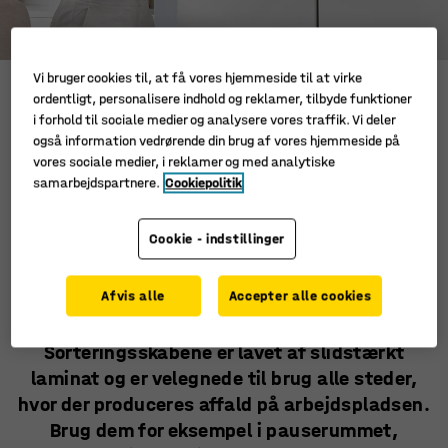
Vi bruger cookies til, at få vores hjemmeside til at virke
FAHRENHEIT - Gør det let at sortere dit affald
ordentligt, personalisere indhold og reklamer, tilbyde funktioner
i forhold til sociale medier og analysere vores traffik. Vi deler
også information vedrørende din brug af vores hjemmeside på
Sortering af affald på stedet er en enkel og
vores sociale medier, i reklamer og med analytiske
effektiv løsning, som er god for miljøet, let kan
samarbejdspartnere.
Cookiepolitik
implementeres og hjælper dig til at føle at du
gør en forskel. Dette er årsagen til at vi har
Cookie - indstillinger
udviklet FAHRENHEIT: en serie til
affaldssortering, med flere forskellige
Afvis alle
Accepter alle cookies
muligheder, der let kan kombineres for at
skabe din perfekte løsning.
Sorteringsskabene er lavet af slidstærkt
laminat og er velegnede til brug alle steder,
hvor der produceres affald på arbejdspladsen.
Brug dem for eksempel i pauserummet,