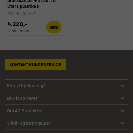
plastkasser + 2 stk. 10
liters plastkas
Art. nr.
:
255471
4.220,-
KØB
ekskl. moms
KONTAKT KUNDESERVICE
Kan vi hjælpe dig?
Bliv inspireret
Om AJ Produkter
Vilkår og betingelser